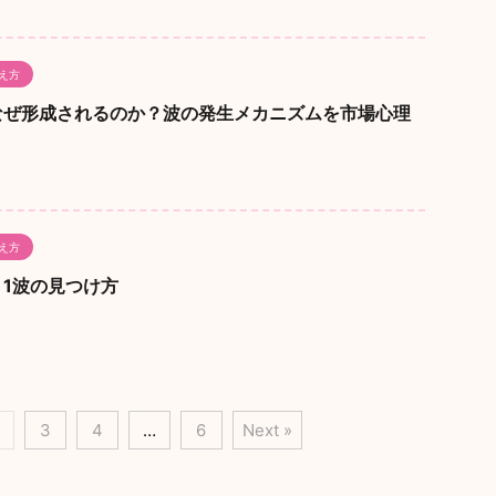
え方
なぜ形成されるのか？波の発生メカニズムを市場心理
え方
1波の見つけ方
3
4
…
6
Next »