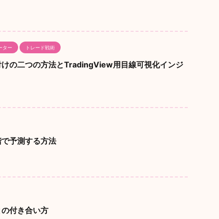
ーター
トレード戦術
の二つの方法とTradingView用目線可視化インジ
階で予測する方法
との付き合い方