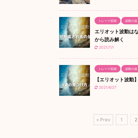
トレード戦術
波動の捉
エリオット波動は
から読み解く
2021/7/1
トレード戦術
波動の捉
【エリオット波動】
2021/6/27
« Prev
1
2