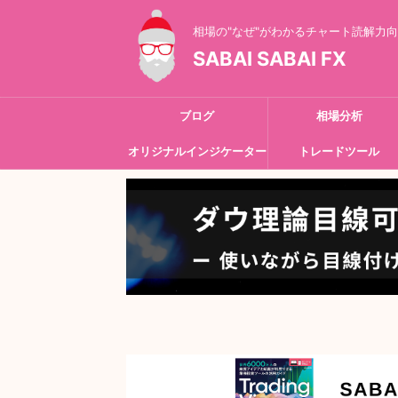
相場の"なぜ"がわかるチャート読解力
SABAI SABAI FX
ブログ
相場分析
オリジナルインジケーター
トレードツール