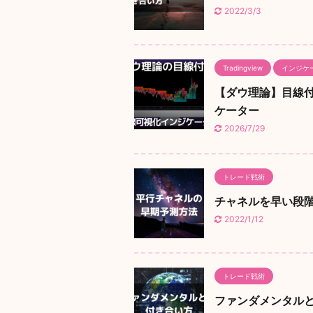
2022/3/3
Tradingview
インジケ
【ダウ理論】目線付け
ケーター
2026/7/29
トレード戦術
チャネルを早い段
2022/1/12
トレード戦術
ファンダメンタル