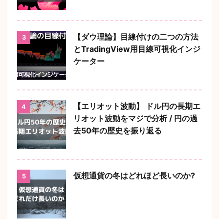
【ダウ理論】目線付けの二つの方法
3
とTradingView用目線可視化インジ
ケーター
【エリオット波動】 ドル円の長期エ
4
リオット波動をマジで分析 / 円の過
去50年の歴史を振り返る
仮想通貨の冬はどれほど長いのか?
5