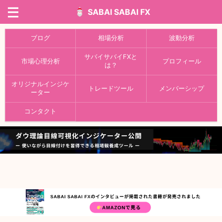
SABAI SABAI FX
ブログ
相場分析
波動分析
サバイサバイFXと
市場心理分析
プロフィール
は？
オリジナルインジケ
トレードツール
メンバーシップ
ーター
コンタクト