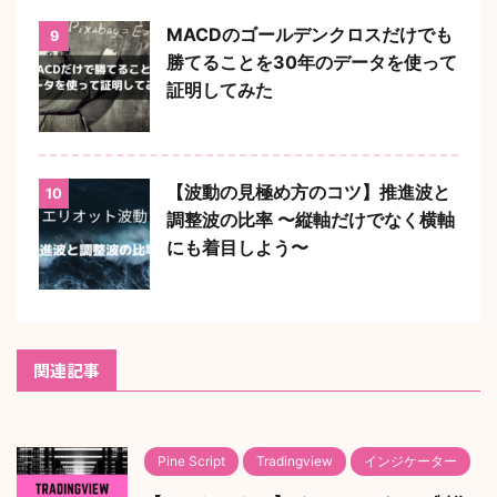
MACDのゴールデンクロスだけでも
9
勝てることを30年のデータを使って
証明してみた
【波動の見極め方のコツ】推進波と
10
調整波の比率 〜縦軸だけでなく横軸
にも着目しよう〜
関連記事
Pine Script
Tradingview
インジケーター