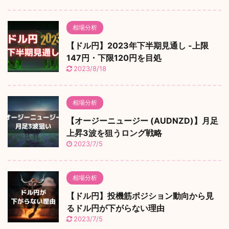
相場分析
【ドル円】2023年下半期見通し -上限
147円・下限120円を目処
2023/8/18
相場分析
【オージーニュージー (AUDNZD)】月足
上昇3波を狙うロング戦略
2023/7/5
相場分析
【ドル円】投機筋ポジション動向から見
るドル円が下がらない理由
2023/7/5