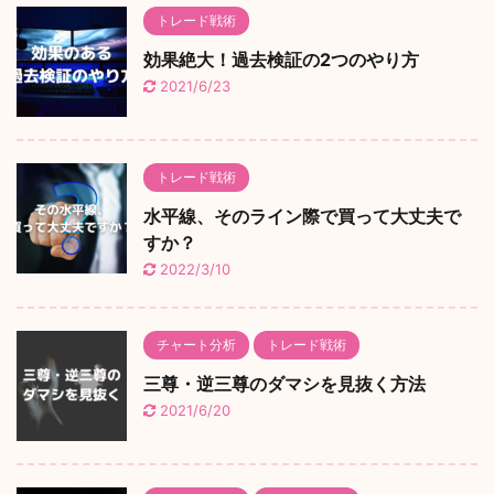
トレード戦術
効果絶大！過去検証の2つのやり方
2021/6/23
トレード戦術
水平線、そのライン際で買って大丈夫で
すか？
2022/3/10
チャート分析
トレード戦術
三尊・逆三尊のダマシを見抜く方法
2021/6/20