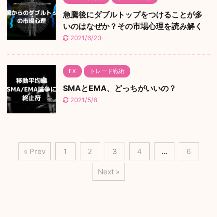
急騰後にダブルトップをつけることが多
いのはなぜか？その市場心理を読み解く
2021/6/20
FX
トレード戦術
SMAとEMA、どっちがいいの？
2021/5/8
« Prev
1
2
3
4
…
6
Next »