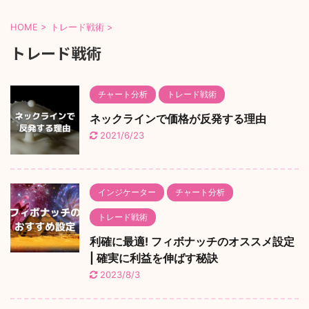
HOME
>
トレード戦術
>
トレード戦術
チャート分析
トレード戦術
ネックラインで価格が反発する理由
2021/6/23
インジケーター
チャート分析
トレード戦術
利確に最適! フィボナッチのオススメ設定
| 確実に利益を伸ばす秘訣
2023/8/3