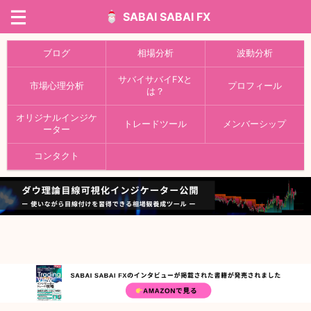
SABAI SABAI FX
ブログ
相場分析
波動分析
サバイサバイFXと
市場心理分析
プロフィール
は？
オリジナルインジケ
トレードツール
メンバーシップ
ーター
コンタクト