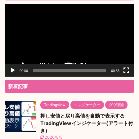
動
画
プ
レ
ー
ヤ
ー
00:00
00:53
新着記事
Tradingview
インジケーター
ダウ理論
押し安値と戻り高値を自動で表示する
TradingViewインジケーター(アラート付
き)
2026/8/5