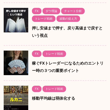
FX
ダウ理論
チャート分析
トレード戦術
波動の捉え方
押し安値まで押す、戻り高値まで戻すと
いう視点
FX
トレード戦術
稼ぐFXトレーダーになるためのエントリ
ー時の３つの重要ポイント
FX
トレード戦術
移動平均線は弱体化する