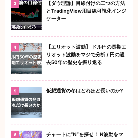
【ダウ理論】目線付けの二つの方法
3
とTradingView用目線可視化インジ
ケーター
【エリオット波動】 ドル円の長期エ
4
リオット波動をマジで分析 / 円の過
去50年の歴史を振り返る
仮想通貨の冬はどれほど長いのか?
5
チャートに”N”を探せ！ N波動をマ
6