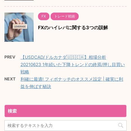
FX
トレード戦術
FXのハイレバに関する3つの誤解
PREV
【USDCAD/ドルカナダ🇺🇸🇨🇦】相場分析
20210623 1年続いた下降トレンドの終焉/押し目買い
戦略
NEXT
利確に最適! フィボナッチのオススメ設定 | 確実に利
益を伸ばす秘訣
検索