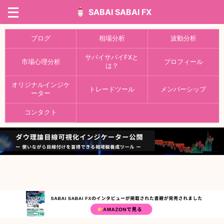
SABAI SABAI FX
ブログ
相場分析
波動分析
サバイサバイFXと
市場心理分析
プロフィール
は？
オリジナルインジケ
トレードツール
メンバーシップ
ーター
コンタクト