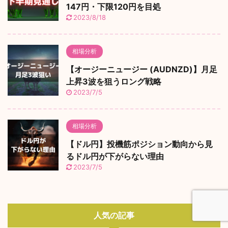
147円・下限120円を目処
2023/8/18
相場分析
【オージーニュージー (AUDNZD)】月足
上昇3波を狙うロング戦略
2023/7/5
相場分析
【ドル円】投機筋ポジション動向から見
るドル円が下がらない理由
2023/7/5
人気の記事