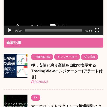
ー
ヤ
ー
00:00
00:53
新着記事
Tradingview
インジケーター
ダウ理論
押し安値と戻り高値を自動で表示する
TradingViewインジケーター(アラート付
き)
2026/8/5
FX
マーケットストラクチャー/相場構造とは