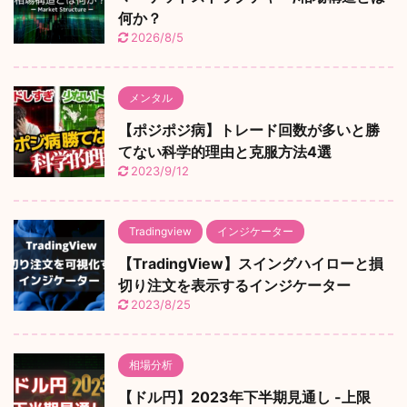
何か？
2026/8/5
メンタル
【ポジポジ病】トレード回数が多いと勝
てない科学的理由と克服方法4選
2023/9/12
Tradingview
インジケーター
【TradingView】スイングハイローと損
切り注文を表示するインジケーター
2023/8/25
相場分析
【ドル円】2023年下半期見通し -上限