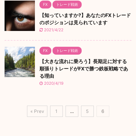
FX
トレード戦術
【知っていますか?】あなたのFXトレード
のポジションは見られています
2021/4/22
FX
トレード戦術
【大きな流れに乗ろう】長期足に対する
順張りトレードがFXで勝つ鉄板戦略であ
る理由
2020/4/19
« Prev
1
…
5
6