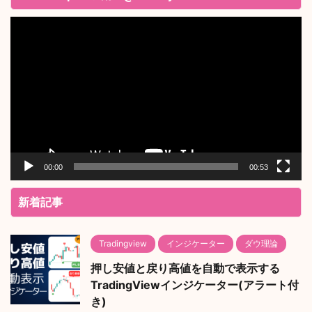
動
画
プ
レ
ー
ヤ
ー
00:00
00:53
新着記事
Tradingview
インジケーター
ダウ理論
押し安値と戻り高値を自動で表示する
TradingViewインジケーター(アラート付
き)