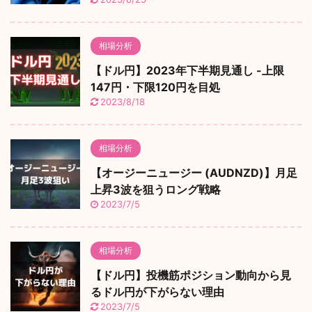
相場分析
【ドル円】2023年下半期見通し -上限
147円・下限120円を目処
2023/8/18
相場分析
【オージーニュージー (AUDNZD)】月足
上昇3波を狙うロング戦略
2023/7/5
相場分析
【ドル円】投機筋ポジション動向から見
るドル円が下がらない理由
2023/7/5