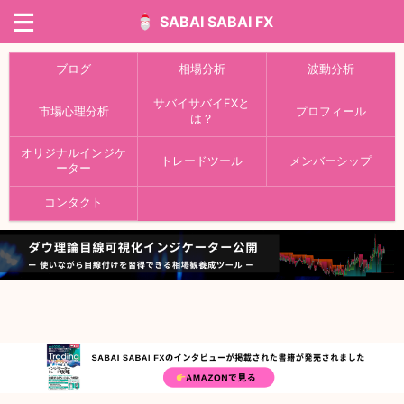
SABAI SABAI FX
ブログ
相場分析
波動分析
サバイサバイFXと
市場心理分析
プロフィール
は？
オリジナルインジケ
トレードツール
メンバーシップ
ーター
コンタクト