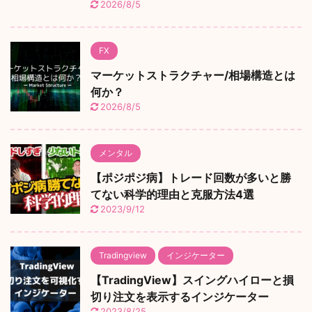
2026/8/5
FX
マーケットストラクチャー/相場構造とは
何か？
2026/8/5
メンタル
【ポジポジ病】トレード回数が多いと勝
てない科学的理由と克服方法4選
2023/9/12
Tradingview
インジケーター
【TradingView】スイングハイローと損
切り注文を表示するインジケーター
2023/8/25