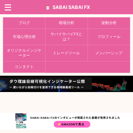
SABAI SABAI FX
ブログ
相場分析
波動分析
サバイサバイFXと
市場心理分析
プロフィール
は？
オリジナルインジケ
トレードツール
メンバーシップ
ーター
コンタクト