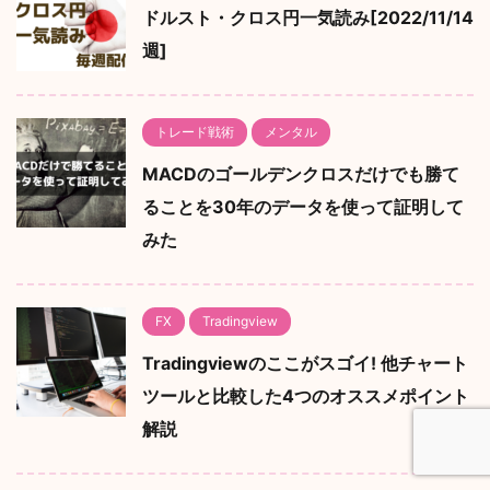
ドルスト・クロス円一気読み[2022/11/14
週]
トレード戦術
メンタル
MACDのゴールデンクロスだけでも勝て
ることを30年のデータを使って証明して
みた
FX
Tradingview
Tradingviewのここがスゴイ! 他チャート
ツールと比較した4つのオススメポイント
解説