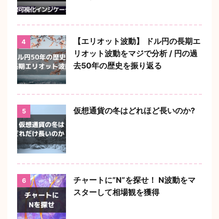
【エリオット波動】 ドル円の長期エ
4
リオット波動をマジで分析 / 円の過
去50年の歴史を振り返る
仮想通貨の冬はどれほど長いのか?
5
チャートに”N”を探せ！ N波動をマ
6
スターして相場観を獲得