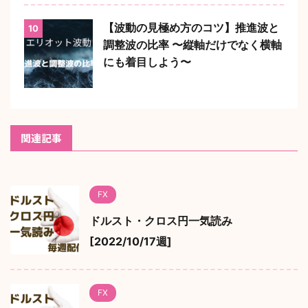
【波動の見極め方のコツ】推進波と
10
調整波の比率 〜縦軸だけでなく横軸
にも着目しよう〜
関連記事
FX
ドルスト・クロス円一気読み
[2022/10/17週]
FX