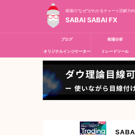
相場の"なぜ"がわかるチャート読解力
SABAI SABAI FX
ブログ
相場分析
オリジナルインジケーター
トレードツール