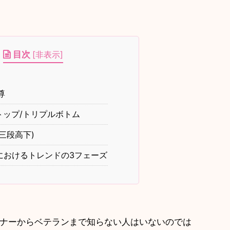
目次
[
非表示
]
尊
ップ/トリプルボトム
(三段高下)
におけるトレンドの3フェーズ
ギナーからベテランまで知らない人はいないのでは