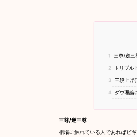
1
三尊/逆三
2
トリプルト
3
三段上げ
4
ダウ理論
三尊/逆三尊
相場に触れている人であればビ