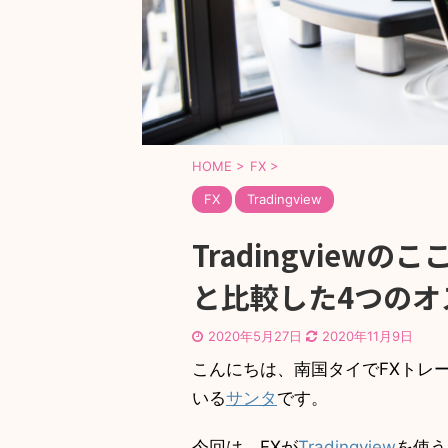
HOME
>
FX
>
FX
Tradingview
Tradingview
と比較した4つのオ
2020年5月27日
2020年11月9日
こんにちは、南国タイでFXトレ
いる
サンタ
です。
今回は、FXが
Tradingview
を使う