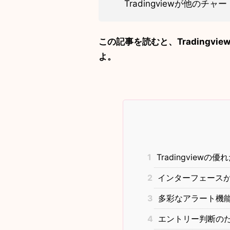
Tradingviewが他の
この記事を読むと、Tradingv
よ。
1
Tradingviewの
2
インターフェースが
3
多彩なアラート機能
4
エントリー判断の