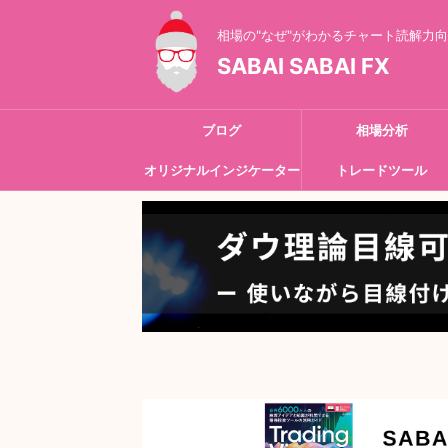
相場の"なぜ"がわかるチャート読解力
SABAI SABAI FX
ブログ
相場分析
オリジナルインジケーター
トレードツール