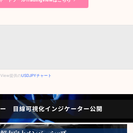
ngView提供の
USDJPYチャート