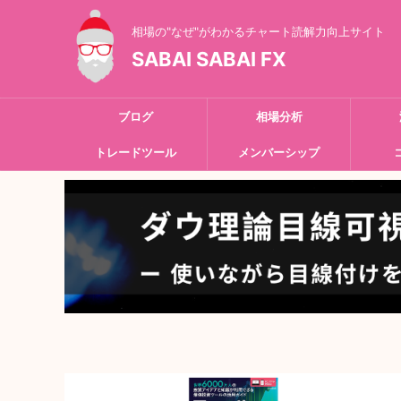
相場の"なぜ"がわかるチャート読解力向上サイト
SABAI SABAI FX
ブログ
相場分析
トレードツール
メンバーシップ