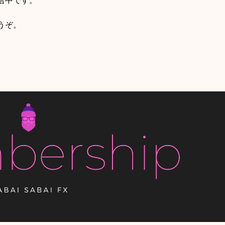
信中です。
うぞ。