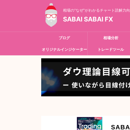
相場の"なぜ"がわかるチャート読解力
SABAI SABAI FX
ブログ
相場分析
オリジナルインジケーター
トレードツール