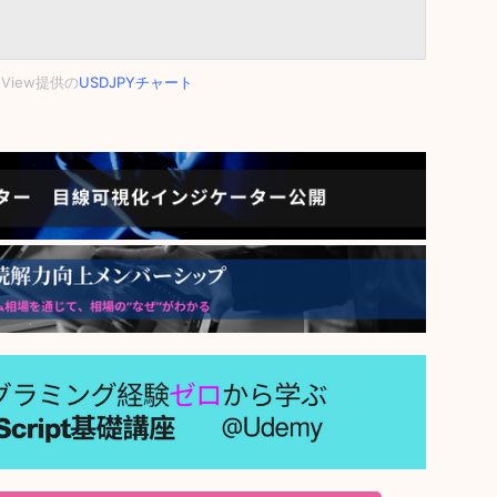
ngView提供の
USDJPYチャート