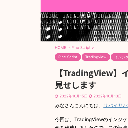
HOME
>
Pine Script
>
Pine Script
Tradingview
インジ
【TradingVi
見せします
2022年10月15日
2022年10月13日
みなさんこんにちは、
サバイサバ
今回は、TradingViewのイ
画を作成しましたので、この記事