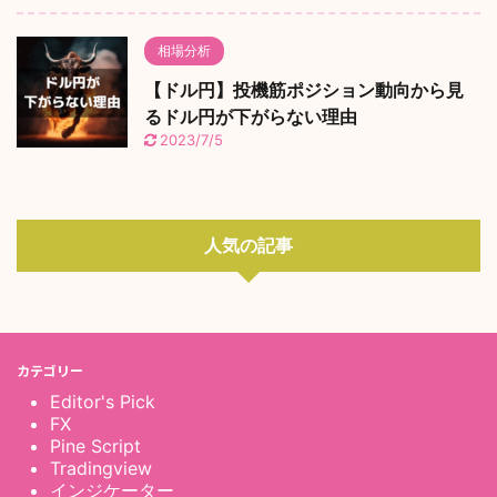
相場分析
【ドル円】投機筋ポジション動向から見
るドル円が下がらない理由
2023/7/5
人気の記事
カテゴリー
Editor's Pick
FX
Pine Script
Tradingview
インジケーター