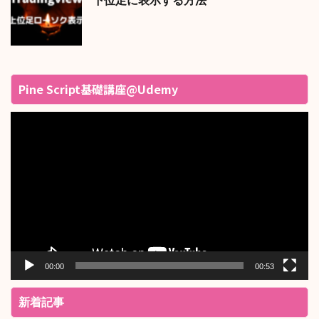
下位足に表示する方法
Pine Script基礎講座@Udemy
動
画
プ
レ
ー
ヤ
ー
00:00
00:53
新着記事