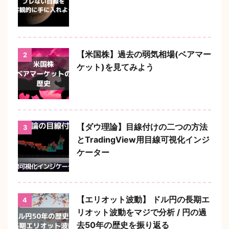
【米国株】過去の弱気相場(ベアマー
2
ケット)を見てみよう
【ダウ理論】目線付けの二つの方法
3
とTradingView用目線可視化インジ
ケーター
【エリオット波動】 ドル円の長期エ
4
リオット波動をマジで分析 / 円の過
去50年の歴史を振り返る