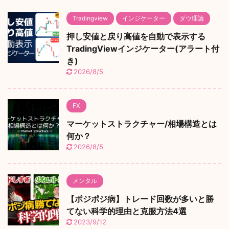
Tradingview
インジケーター
ダウ理論
押し安値と戻り高値を自動で表示する
TradingViewインジケーター(アラート付
き)
2026/8/5
FX
マーケットストラクチャー/相場構造とは
何か？
2026/8/5
メンタル
【ポジポジ病】トレード回数が多いと勝
てない科学的理由と克服方法4選
2023/9/12