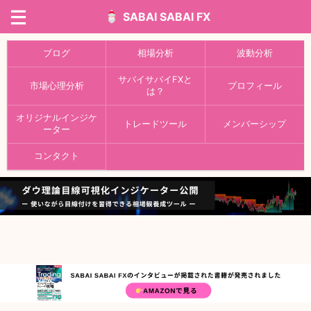
SABAI SABAI FX
ブログ
相場分析
波動分析
サバイサバイFXと
市場心理分析
プロフィール
は？
オリジナルインジケ
トレードツール
メンバーシップ
ーター
コンタクト