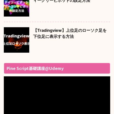
ィークリーピボットの設定方法
【Tradingview】上位足のローソク足を
下位足に表示する方法
Pine Script基礎講座@Udemy
動
画
プ
レ
ー
ヤ
ー