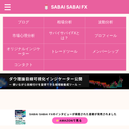
SABAI SABAI FX
ブログ
相場分析
波動分析
サバイサバイFXと
市場心理分析
プロフィール
は？
オリジナルインジケ
トレードツール
メンバーシップ
ーター
コンタクト