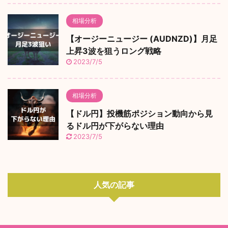
相場分析
【オージーニュージー (AUDNZD)】月足
上昇3波を狙うロング戦略
2023/7/5
相場分析
【ドル円】投機筋ポジション動向から見
るドル円が下がらない理由
2023/7/5
人気の記事