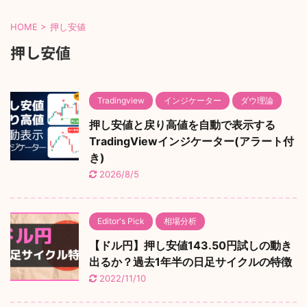
HOME
>
押し安値
押し安値
Tradingview
インジケーター
ダウ理論
押し安値と戻り高値を自動で表示する
TradingViewインジケーター(アラート付
き)
2026/8/5
Editor's Pick
相場分析
【ドル円】押し安値143.50円試しの動き
出るか？過去1年半の日足サイクルの特徴
2022/11/10