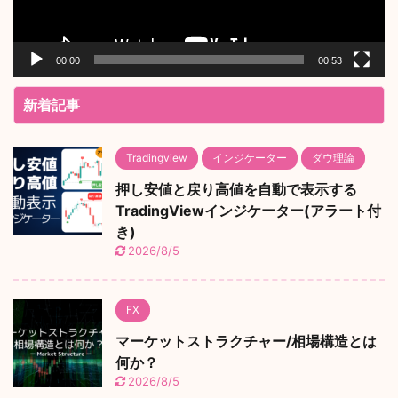
00:00
00:53
新着記事
Tradingview
インジケーター
ダウ理論
押し安値と戻り高値を自動で表示する
TradingViewインジケーター(アラート付
き)
2026/8/5
FX
マーケットストラクチャー/相場構造とは
何か？
2026/8/5