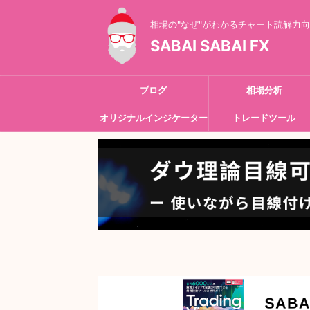
相場の"なぜ"がわかるチャート読解力
SABAI SABAI FX
ブログ
相場分析
オリジナルインジケーター
トレードツール