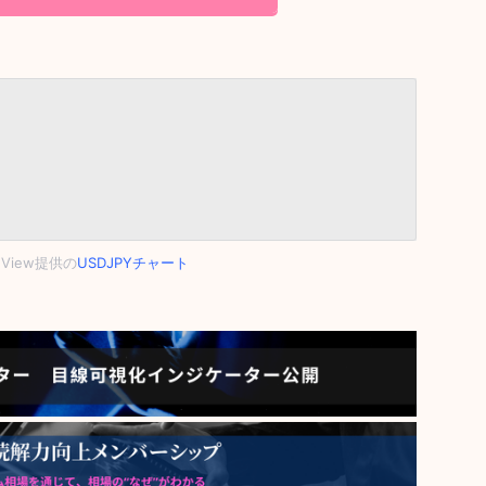
ngView提供の
USDJPYチャート