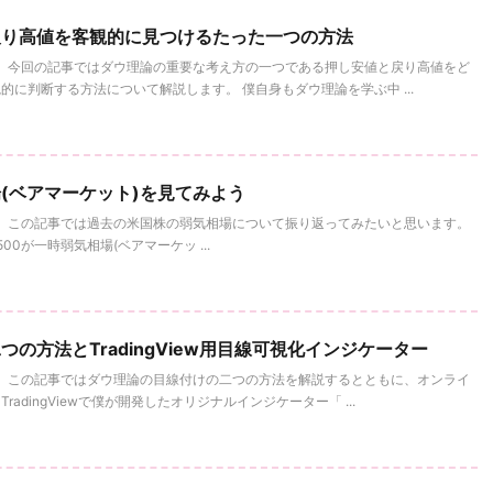
戻り高値を客観的に見つけるたった一つの方法
。 今回の記事ではダウ理論の重要な考え方の一つである押し安値と戻り高値をど
に判断する方法について解説します。 僕自身もダウ理論を学ぶ中 ...
(ベアマーケット)を見てみよう
。 この記事では過去の米国株の弱気相場について振り返ってみたいと思います。
00が一時弱気相場(ベアマーケッ ...
の方法とTradingView用目線可視化インジケーター
。 この記事ではダウ理論の目線付けの二つの方法を解説するとともに、オンライ
adingViewで僕が開発したオリジナルインジケーター「 ...