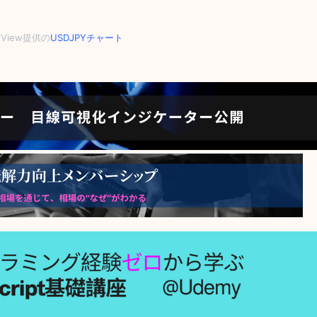
ngView提供の
USDJPYチャート