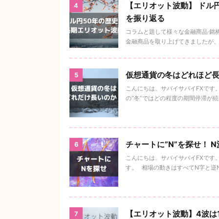
【エリオット波動】 ドル円
4
を振り返る
コラムと題して様々な金融商品·銘
金融商品を取り上げてきましたが、為
仮想通貨の冬はどれほど長
5
こんにちは、サバイサバイFXです。
の”冬”ではどの程度の期間停滞が
チャートに”N”を探せ！ 
6
こんにちは、サバイサバイFXです。
す。 相場の動きはすべてN字と逆N字
【エリオット波動】4波は
7