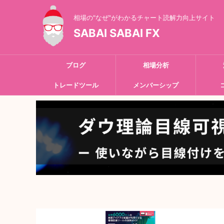
相場の"なぜ"がわかるチャート読解力向上サイト
SABAI SABAI FX
ブログ
相場分析
トレードツール
メンバーシップ