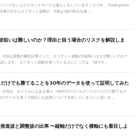
ィングをしながらサバイサバイな暮らしをしているサンタです。 TradingView
読者の方からエリオット波動の「4波は1波の終点を超 ...
波狙いは難しいのか？理由と狙う場合のリスクを解説しま
。 今回は波動の解説記事として、エリオット波動の5波狙いはなぜ難しいのか？
します。 エリオット波動を使っている人にとっては、1波や3 ...
スだけでも勝てることを30年のデータを使って証明してみた
。 今回は、タイトルにもある通り「MACDのゴールデンクロスだけで勝てるの
のデータを使って検証した結果について共有していきたいと思いま ...
推進波と調整波の比率 〜縦軸だけでなく横軸にも着目しよ