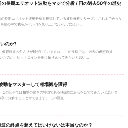
の長期エリオット波動をマジで分析 / 円の過去50年の歴史
柄の長期エリオット波動分析を投稿している波動分析シリーズ。 これまで色々な
替の中で我らがドル円を取り上げないわけにはい ...
いのか?
 仮想通貨の冬入りが騒がれていますね。 この投稿では、過去の仮想通貨
続いたのか、ビットコインを例に振り返ってみたいと思い ...
N波動をマスターして相場観を獲得
 この記事では相場の動きの特徴であるN波動に焦点を当ててみたいと思いま
に分解することができます。 この視点 ...
1波の終点を超えてはいけないは本当なのか？