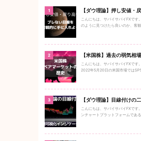
【ダウ理論】押し安値・
1
こんにちは、サバイサバイFXです
のように見つけたら良いのか、客観的
【米国株】過去の弱気相場
2
こんにちは、サバイサバイFXです
2022年5月20日の米国市場ではSP5
【ダウ理論】目線付けの二つ
3
こんにちは、サバイサバイFXです
ンチャートプラットフォームであるTr