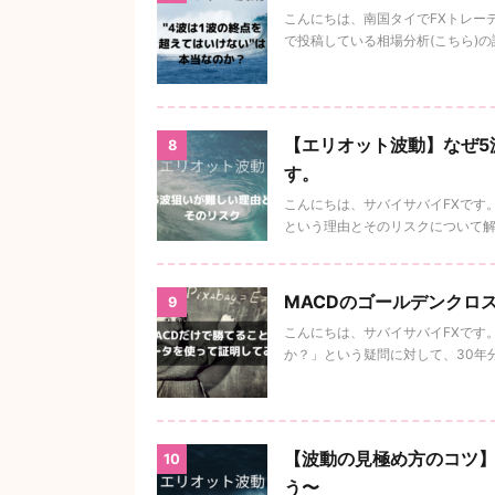
こんにちは、南国タイでFXトレーデ
で投稿している相場分析(こちら)の
【エリオット波動】なぜ5
8
す。
こんにちは、サバイサバイFXです
という理由とそのリスクについて解説
MACDのゴールデンクロ
9
こんにちは、サバイサバイFXです
か？」という疑問に対して、30年分
【波動の見極め方のコツ】
10
う〜