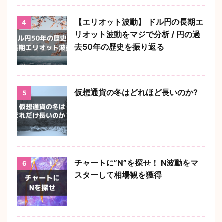
【エリオット波動】 ドル円の長期エ
4
リオット波動をマジで分析 / 円の過
去50年の歴史を振り返る
仮想通貨の冬はどれほど長いのか?
5
チャートに”N”を探せ！ N波動をマ
6
スターして相場観を獲得