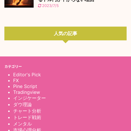
2023/7/5
人気の記事
カテゴリー
Editor's Pick
FX
Pine Script
Tradingview
インジケーター
ダウ理論
チャート分析
トレード戦術
メンタル
市場心理分析