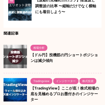
10
調整波の比率 〜縦軸だけでなく横軸
にも着目しよう〜
関連記事
相場分析
【ドル円】投機筋の円ショートポジショ
ンは減少傾向
Tradingview
インジケーター
株式投資
【TradingView】ここが底！株式相場の
底を見極めるプロお墨付きのインジケー
ター