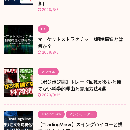
き)
2026/8/5
FX
マーケットストラクチャー/相場構造とは
何か？
2026/8/5
メンタル
【ポジポジ病】トレード回数が多いと勝
てない科学的理由と克服方法4選
2023/9/12
Tradingview
インジケーター
【TradingView】スイングハイローと損