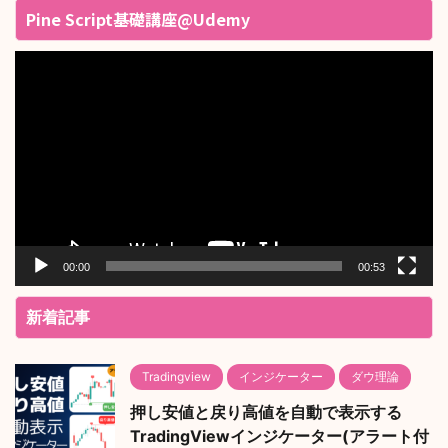
Pine Script基礎講座@Udemy
動
画
プ
レ
ー
ヤ
ー
00:00
00:53
新着記事
Tradingview
インジケーター
ダウ理論
押し安値と戻り高値を自動で表示する
TradingViewインジケーター(アラート付