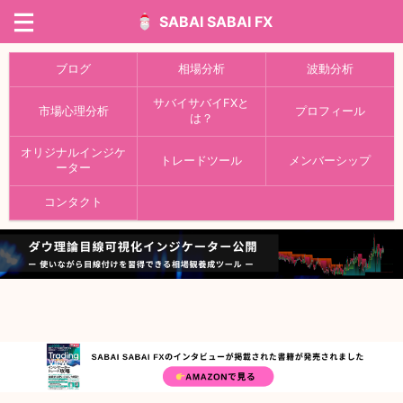
SABAI SABAI FX
ブログ
相場分析
波動分析
サバイサバイFXと
市場心理分析
プロフィール
は？
オリジナルインジケ
トレードツール
メンバーシップ
ーター
コンタクト