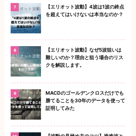
【エリオット波動】4波は1波の終点
7
を超えてはいけないは本当なのか？
【エリオット波動】なぜ5波狙いは
8
難しいのか？理由と狙う場合のリス
クを解説します。
MACDのゴールデンクロスだけでも
9
勝てることを30年のデータを使って
証明してみた
【波動の見極め方のコツ】推進波と