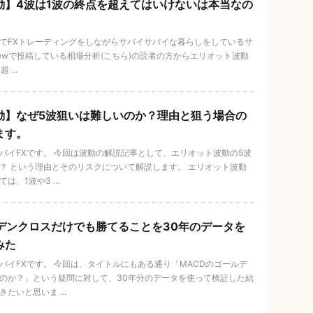
動】4波は1波の終点を超えてはいけないは本当なの
でFXトレーディングをしながらサバイサバイな暮らしをしているサ
ngViewで投稿している相場分析(こちら)の読者の方からエリオット波動
...
動】なぜ5波狙いは難しいのか？理由と狙う場合の
ます。
バイFXです。 今回は波動の解説記事として、エリオット波動の5波
？ という理由とそのリスクについて解説します。 エリオット波動
、1波や3 ...
ルデンクロスだけでも勝てることを30年のデータを
みた
バイFXです。 今回は、タイトルにもある通り「MACDのゴールデ
のか？」という疑問に対して、30年分のデータを使って検証した結
たいと思いま ...