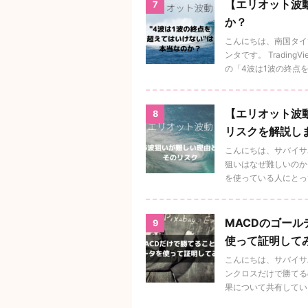
【エリオット波
7
か？
こんにちは、南国タイ
ンタです。 Tradi
の「4波は1波の終点を超 
【エリオット波
8
リスクを解説し
こんにちは、サバイサ
狙いはなぜ難しいのか
を使っている人にとっては
MACDのゴー
9
使って証明して
こんにちは、サバイサ
ンクロスだけで勝てる
果について共有していき