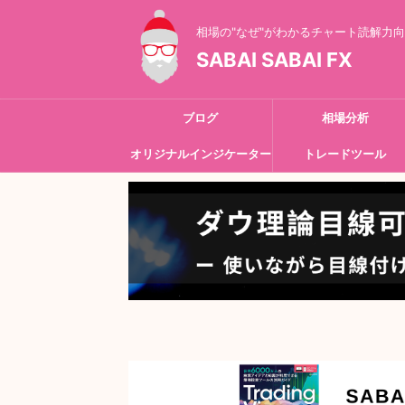
相場の"なぜ"がわかるチャート読解力
SABAI SABAI FX
ブログ
相場分析
オリジナルインジケーター
トレードツール