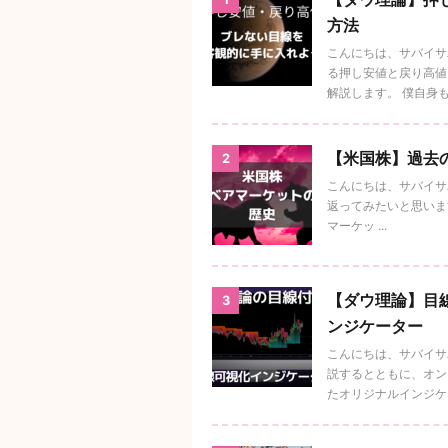
方法
こんにちは、サバイサ
る押し安値と戻り高値
解説します。 僕自身もダ
【米国株】過去
2
こんにちは、サバイサ
返ってみたいと思います。
マーケッ ...
【ダウ理論】目線
3
ンジケーター
こんにちは、サバイサ
説するとともに、オンラ
たオリジナルインジケータ