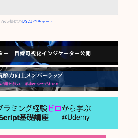
ngView提供の
USDJPYチャート