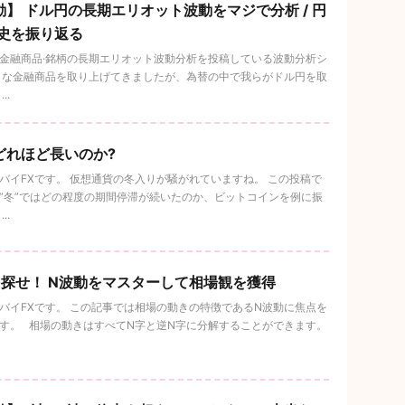
】 ドル円の長期エリオット波動をマジで分析 / 円
歴史を振り返る
金融商品·銘柄の長期エリオット波動分析を投稿している波動分析シ
々な金融商品を取り上げてきましたが、為替の中で我らがドル円を取
..
どれほど長いのか?
イFXです。 仮想通貨の冬入りが騒がれていますね。 この投稿で
冬”ではどの程度の期間停滞が続いたのか、ビットコインを例に振
..
を探せ！ N波動をマスターして相場観を獲得
イFXです。 この記事では相場の動きの特徴であるN波動に焦点を
。 相場の動きはすべてN字と逆N字に分解することができます。