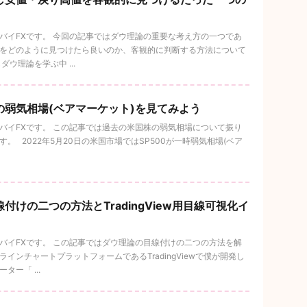
バイFXです。 今回の記事ではダウ理論の重要な考え方の一つであ
をどのように見つけたら良いのか、客観的に判断する方法について
ウ理論を学ぶ中 ...
の弱気相場(ベアマーケット)を見てみよう
バイFXです。 この記事では過去の米国株の弱気相場について振り
 2022年5月20日の米国市場ではSP500が一時弱気相場(ベア
付けの二つの方法とTradingView用目線可視化イ
バイFXです。 この記事ではダウ理論の目線付けの二つの方法を解
インチャートプラットフォームであるTradingViewで僕が開発し
ー「 ...