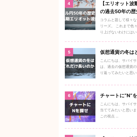
【エリオット波動
4
の過去50年の
コラムと題して様々な
リーズ。 これまで色
り上げないわけにはい .
仮想通貨の冬は
5
こんにちは、サバイサバ
は、過去の仮想通貨の”
り返ってみたいと思い .
チャートに”N”
6
こんにちは、サバイサバ
当ててみたいと思います
この視点 ...