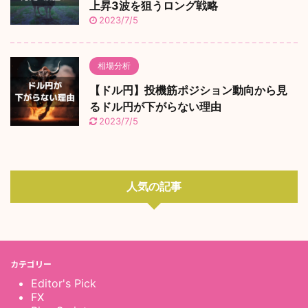
上昇3波を狙うロング戦略
2023/7/5
相場分析
【ドル円】投機筋ポジション動向から見
るドル円が下がらない理由
2023/7/5
人気の記事
カテゴリー
Editor's Pick
FX