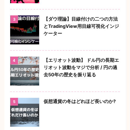
【ダウ理論】目線付けの二つの方法
3
とTradingView用目線可視化インジ
ケーター
【エリオット波動】 ドル円の長期エ
4
リオット波動をマジで分析 / 円の過
去50年の歴史を振り返る
仮想通貨の冬はどれほど長いのか?
5