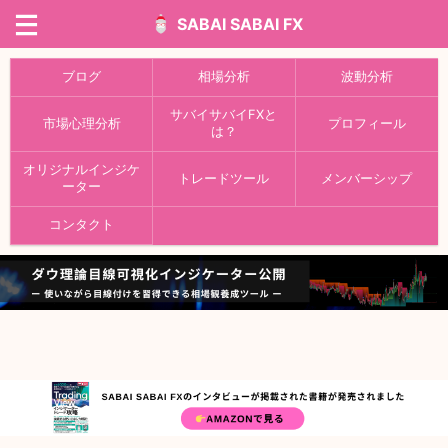
SABAI SABAI FX
ブログ
相場分析
波動分析
サバイサバイFXと
市場心理分析
プロフィール
は？
オリジナルインジケ
トレードツール
メンバーシップ
ーター
コンタクト