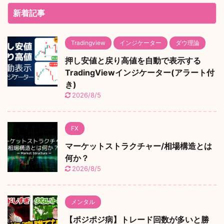
新着記事
Tradingview
インジケーター
ダウ理論
押し安値と戻り高値を自動で表示する
TradingViewインジケーター(アラート付
き)
2026/8/5
FX
マーケットストラクチャー/相場構造とは
何か？
2026/8/5
メンタル
【ポジポジ病】トレード回数が多いと勝