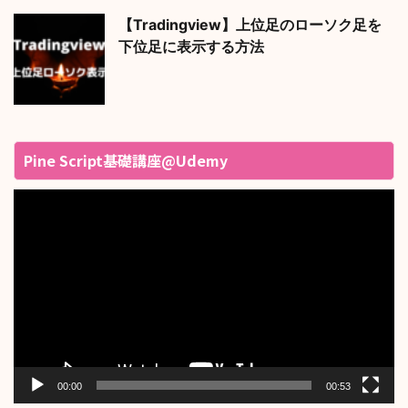
【Tradingview】上位足のローソク足を
下位足に表示する方法
Pine Script基礎講座@Udemy
動
画
プ
レ
ー
ヤ
ー
00:00
00:53