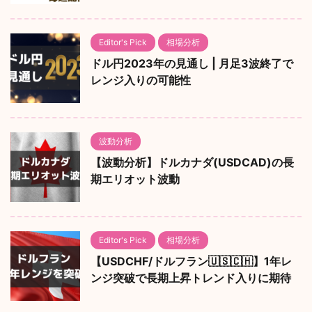
Editor's Pick
相場分析
ドル円2023年の見通し | 月足3波終了で
レンジ入りの可能性
波動分析
【波動分析】ドルカナダ(USDCAD)の長
期エリオット波動
Editor's Pick
相場分析
【USDCHF/ドルフラン🇺🇸🇨🇭】1年レ
ンジ突破で長期上昇トレンド入りに期待