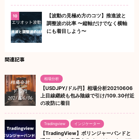
【波動の見極め方のコツ】推進波と
10
調整波の比率 〜縦軸だけでなく横軸
にも着目しよう〜
関連記事
相場分析
【USDJPY/ドル円】相場分析20210606
上目線継続も包み陰線で引け/109.30付近
の攻防に着目
Tradingview
インジケーター
【TradingView】ボリンジャーバンドと