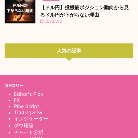
【ドル円】投機筋ポジション動向から見
るドル円が下がらない理由
2023/7/5
人気の記事
カテゴリー
Editor's Pick
FX
Pine Script
Tradingview
インジケーター
ダウ理論
チャート分析