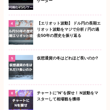
ケーター
【エリオット波動】 ドル円の長期エ
4
リオット波動をマジで分析 / 円の過
去50年の歴史を振り返る
仮想通貨の冬はどれほど長いのか?
5
チャートに”N”を探せ！ N波動をマ
6
スターして相場観を獲得