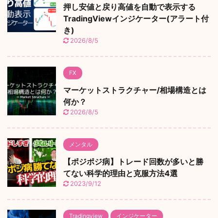
押し安値と戻り高値を自動で表示する
TradingViewインジケーター(アラート付
き)
2026/8/5
FX
マーケットストラクチャー/相場構造とは
何か？
2026/8/5
メンタル
【ポジポジ病】トレード回数が多いと勝
てない科学的理由と克服方法4選
2023/9/12
Tradingview
インジケーター