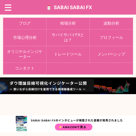
SABAI SABAI FX
ブログ
相場分析
波動分析
サバイサバイFXと
市場心理分析
プロフィール
は？
オリジナルインジケ
トレードツール
メンバーシップ
ーター
コンタクト