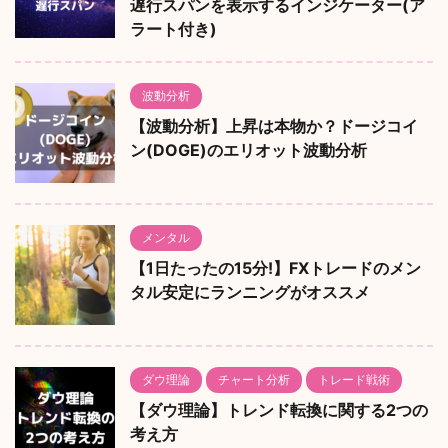
遅行スパンを表示するインジケーター(ア
ラート付き)
波動分析
【波動分析】上昇は本物か？ドージコイ
ン(DOGE)のエリオット波動分析
メンタル
【1日たったの15分!】FXトレードのメン
タル安定にランニングがオススメ
ダウ理論
チャート分析
トレード戦術
【ダウ理論】トレンド転換に関する2つの
考え方