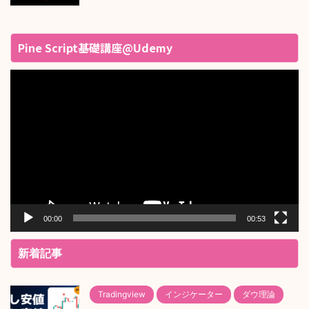
Pine Script基礎講座@Udemy
動
画
プ
レ
ー
ヤ
ー
00:00
00:53
新着記事
Tradingview
インジケーター
ダウ理論