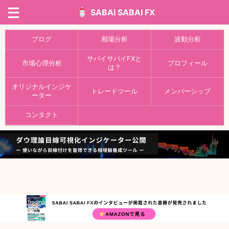
SABAI SABAI FX
ブログ
相場分析
波動分析
サバイサバイFXと
市場心理分析
プロフィール
は？
オリジナルインジケ
トレードツール
メンバーシップ
ーター
コンタクト