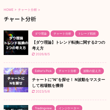
HOME
>
チャート分析
>
チャート分析
ダウ理論
チャート分析
トレード戦術
【ダウ理論】トレンド転換に関する2つの
考え方
2026/8/5
Editor's Pick
チャート分析
波動の捉え方
チャートに”N”を探せ！ N波動をマスター
して相場観を獲得
2023/5/6
Tradingview
インジケーター