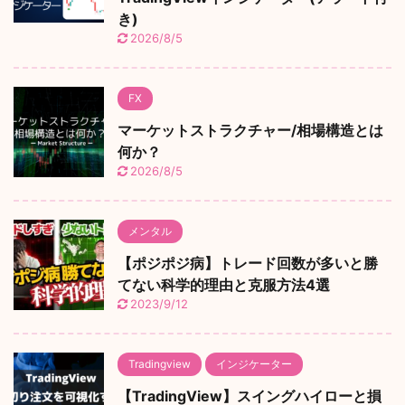
き)
2026/8/5
FX
マーケットストラクチャー/相場構造とは
何か？
2026/8/5
メンタル
【ポジポジ病】トレード回数が多いと勝
てない科学的理由と克服方法4選
2023/9/12
Tradingview
インジケーター
【TradingView】スイングハイローと損