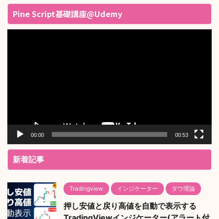
Pine Script基礎講座@Udemy
動
画
プ
レ
ー
ヤ
ー
00:00
00:53
新着記事
Tradingview
インジケーター
ダウ理論
押し安値と戻り高値を自動で表示する
TradingViewインジケーター(アラート付