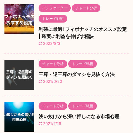
インジケーター
チャート分析
トレード戦術
利確に最適! フィボナッチのオススメ設定
| 確実に利益を伸ばす秘訣
2023/8/3
チャート分析
トレード戦術
三尊・逆三尊のダマシを見抜く方法
2021/6/20
チャート分析
トレード戦術
浅い抜けから深い押しになる市場心理
2021/7/19