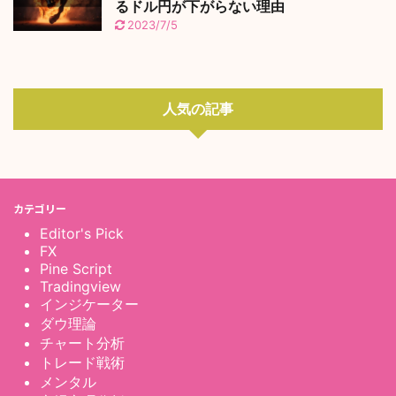
るドル円が下がらない理由
2023/7/5
人気の記事
カテゴリー
Editor's Pick
FX
Pine Script
Tradingview
インジケーター
ダウ理論
チャート分析
トレード戦術
メンタル