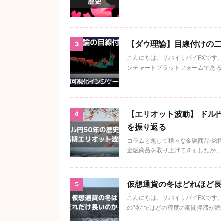
【ダウ理論】目線付けの二つ
3
こんにちは、サバイサバイFXです
ンチャートプラットフォームであるTr
【エリオット波動】 ドル円
4
を振り返る
コラムと題して様々な金融商品·銘
金融商品を取り上げてきましたが、為
仮想通貨の冬はどれほど長
5
こんにちは、サバイサバイFXです。
の”冬”ではどの程度の期間停滞が