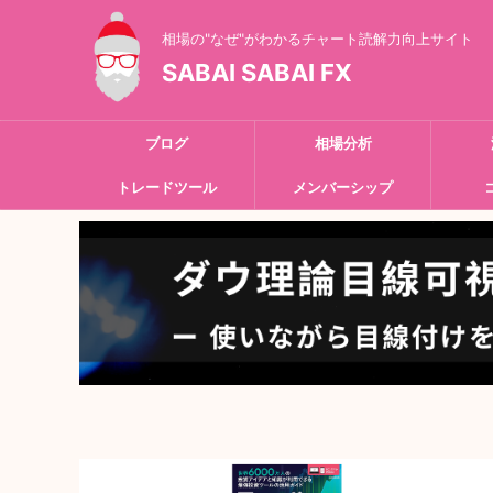
相場の"なぜ"がわかるチャート読解力向上サイト
SABAI SABAI FX
ブログ
相場分析
トレードツール
メンバーシップ