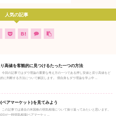
人気の記事
戻り高値を客観的に見つけるたった一つの方法
。 今回の記事ではダウ理論の重要な考え方の一つである押し安値と戻り高値をど
に判断する方法について解説します。 僕自身もダウ理論を学ぶ中 ...
(ベアマーケット)を見てみよう
。 この記事では過去の米国株の弱気相場について振り返ってみたいと思います。
00が一時弱気相場(ベアマーケッ ...