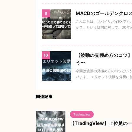
MACDのゴールデンクロ
9
こんにちは、サバイサバイFXです
か？」という疑問に対して、30年分
【波動の見極め方のコツ】
10
う〜
今回は波動の見極め方のコツという
います。 エリオット波動を分析に使わ
関連記事
Tradingview
【TradingView】上