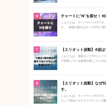
チャートに”N”を探せ！ 
6
こんにちは、サバイサバイFXです。
す。 相場の動きはすべてN字と逆N字
【エリオット波動】4波は
7
こんにちは、南国タイでFXトレーデ
で投稿している相場分析(こちら)の
【エリオット波動】なぜ5
8
す。
こんにちは、サバイサバイFXです
という理由とそのリスクについて解説