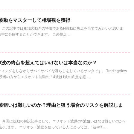
N波動をマスターして相場観を獲得
 この記事では相場の動きの特徴であるN波動に焦点を当ててみたいと思いま
に分解することができます。 この視点 ...
1波の終点を超えてはいけないは本当なのか？
ィングをしながらサバイサバイな暮らしをしているサンタです。 TradingView
読者の方からエリオット波動の「4波は1波の終点を超 ...
波狙いは難しいのか？理由と狙う場合のリスクを解説しま
。 今回は波動の解説記事として、エリオット波動の5波狙いはなぜ難しいのか？
します。 エリオット波動を使っている人にとっては、1波や3 ...