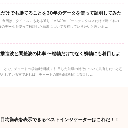
スだけでも勝てることを30年のデータを使って証明してみた
。 今回は、タイトルにもある通り「MACDのゴールデンクロスだけで勝てるの
のデータを使って検証した結果について共有していきたいと思いま ...
推進波と調整波の比率 〜縦軸だけでなく横軸にも着目しよ
ことで、チャートの横軸(時間軸)に注目した波動の特徴について共有したいと思
れている方であれば、チャートの縦軸(価格軸)に着目し ...
位足の一目均衡表を表示できるベストインジケーターはこれだ！！