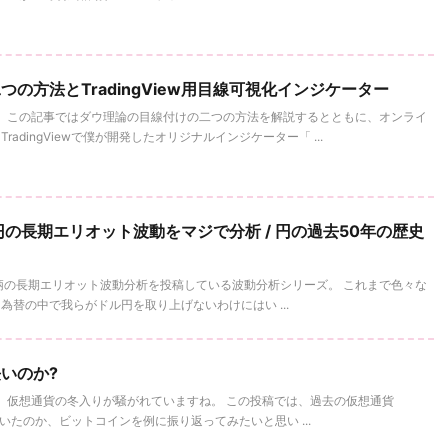
の方法とTradingView用目線可視化インジケーター
。 この記事ではダウ理論の目線付けの二つの方法を解説するとともに、オンライ
adingViewで僕が開発したオリジナルインジケーター「 ...
の長期エリオット波動をマジで分析 / 円の過去50年の歴史
柄の長期エリオット波動分析を投稿している波動分析シリーズ。 これまで色々な
替の中で我らがドル円を取り上げないわけにはい ...
いのか?
 仮想通貨の冬入りが騒がれていますね。 この投稿では、過去の仮想通貨
続いたのか、ビットコインを例に振り返ってみたいと思い ...