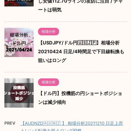
し安値112.70ラインの攻防に注目 / チャ
ートは弱気
相場分析
【USDJPY/ドル円🇺🇸🇯🇵】相場分析
20210424 日足/4時間足で下目線転換も
狙いはロング
相場分析
【ドル円】投機筋の円ショートポジショ
ンは減少傾向
PREV
【AUDNZD🇦🇺🇳🇿 】 相場分析20211210 日足上昇
トレンド転換を狙うロング戦略