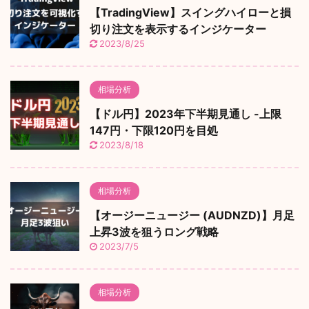
【TradingView】スイングハイローと損
切り注文を表示するインジケーター
2023/8/25
相場分析
【ドル円】2023年下半期見通し -上限
147円・下限120円を目処
2023/8/18
相場分析
【オージーニュージー (AUDNZD)】月足
上昇3波を狙うロング戦略
2023/7/5
相場分析