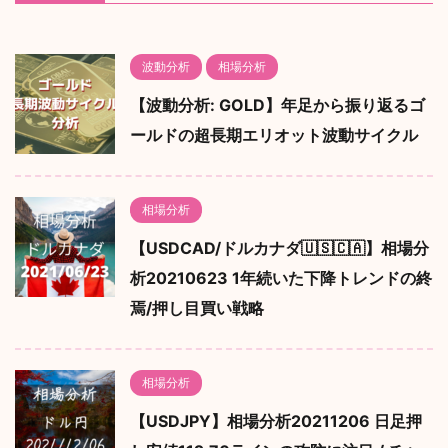
波動分析
相場分析
【波動分析: GOLD】年足から振り返るゴ
ールドの超長期エリオット波動サイクル
相場分析
【USDCAD/ドルカナダ🇺🇸🇨🇦】相場分
析20210623 1年続いた下降トレンドの終
焉/押し目買い戦略
相場分析
【USDJPY】相場分析20211206 日足押