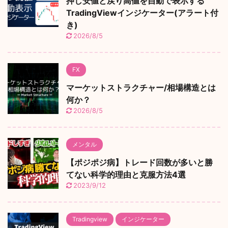
押し安値と戻り高値を自動で表示する
TradingViewインジケーター(アラート付
き)
2026/8/5
FX
マーケットストラクチャー/相場構造とは
何か？
2026/8/5
メンタル
【ポジポジ病】トレード回数が多いと勝
てない科学的理由と克服方法4選
2023/9/12
Tradingview
インジケーター