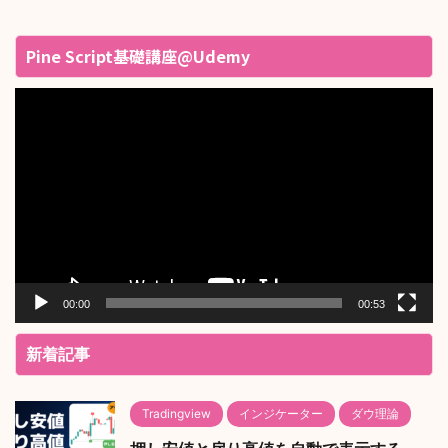
Pine Script基礎講座@Udemy
動
画
プ
レ
ー
ヤ
ー
00:00
00:53
新着記事
Tradingview
インジケーター
ダウ理論