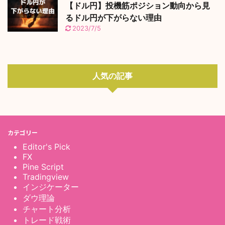
【ドル円】投機筋ポジション動向から見
るドル円が下がらない理由
2023/7/5
人気の記事
カテゴリー
Editor's Pick
FX
Pine Script
Tradingview
インジケーター
ダウ理論
チャート分析
トレード戦術