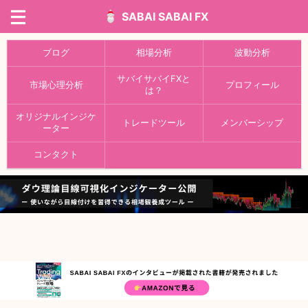
SABAI SABAI FX
ブログ
相場分析
波動分析
サバイサバイFXと
市場心理分析
プロフィール
は？
オリジナルインジケ
トレードツール
メンバーシップ
ーター
コンタクト