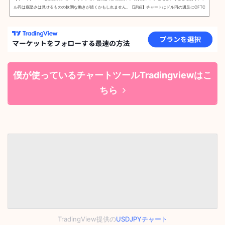
ル円は底堅さは見せるものの軟調な動きが続くかもしれません。【詳細】チャートはドル円の週足にCFTC
（米商品先物取引委員会）投機筋建玉データを表示したもの。https://www.tradingview.com/x/9Xadnnv
a/パープルのバーが円ショートのポジション推移ですが、ここ数週間減少傾向にあることがわかります。
一方で以下のチャートでわかるように円のロング(グリーンのライン)も減少しています。https://www.tra
dingview.com/x/r3Oz0H3z/オ...
僕が使っているチャートツールTradingviewはこ
ちら
TradingView提供の
USDJPYチャート