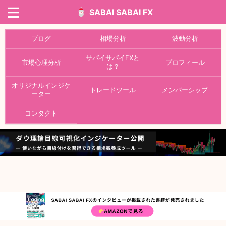
SABAI SABAI FX
ブログ
相場分析
波動分析
サバイサバイFXと
市場心理分析
プロフィール
は？
オリジナルインジケ
トレードツール
メンバーシップ
ーター
コンタクト