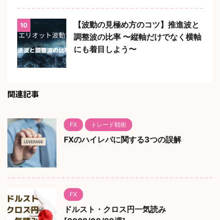
【波動の見極め方のコツ】推進波と
10
調整波の比率 〜縦軸だけでなく横軸
にも着目しよう〜
関連記事
FX
トレード戦術
FXのハイレバに関する3つの誤解
FX
ドルスト・クロス円一気読み