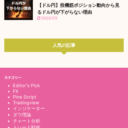
【ドル円】投機筋ポジション動向から見
るドル円が下がらない理由
2023/7/5
人気の記事
カテゴリー
Editor's Pick
FX
Pine Script
Tradingview
インジケーター
ダウ理論
チャート分析
トレード戦術