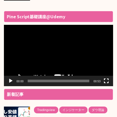
Pine Script基礎講座@Udemy
動
画
プ
レ
ー
ヤ
ー
00:00
00:53
新着記事
Tradingview
インジケーター
ダウ理論