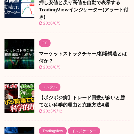
押し安値と戻り高値を自動で表示する
TradingViewインジケーター(アラート付
き)
2026/8/5
FX
マーケットストラクチャー/相場構造とは
何か？
2026/8/5
メンタル
【ポジポジ病】トレード回数が多いと勝
てない科学的理由と克服方法4選
2023/9/12
Tradingview
インジケーター