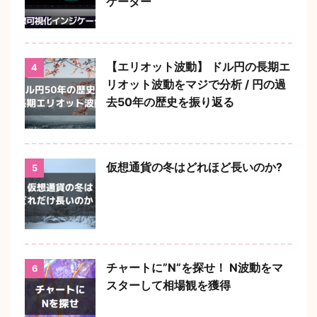
ケーター
【エリオット波動】 ドル円の長期エ
4
リオット波動をマジで分析 / 円の過
去50年の歴史を振り返る
仮想通貨の冬はどれほど長いのか?
5
チャートに”N”を探せ！ N波動をマ
6
スターして相場観を獲得