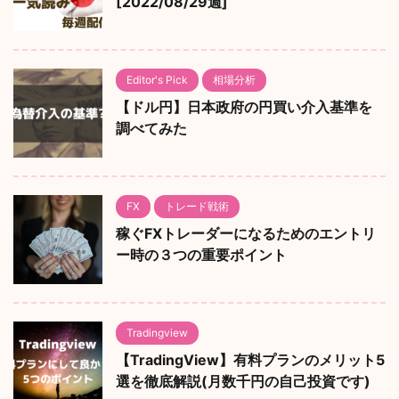
[2022/08/29週]
Editor's Pick
相場分析
【ドル円】日本政府の円買い介入基準を
調べてみた
FX
トレード戦術
稼ぐFXトレーダーになるためのエントリ
ー時の３つの重要ポイント
Tradingview
【TradingView】有料プランのメリット5
選を徹底解説(月数千円の自己投資です)