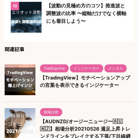
【波動の見極め方のコツ】推進波と
10
調整波の比率 〜縦軸だけでなく横軸
にも着目しよう〜
関連記事
Tradingview
インジケーター
メンタル
【TradingView】モチベーションアップ
の言葉を表示できるインジケーター
相場分析
【AUDNZD/オージーニュージー🇦🇺
🇳🇿】相場分析20210526 週足上昇トレ
ンドラインをブレイクする下落/下目線継