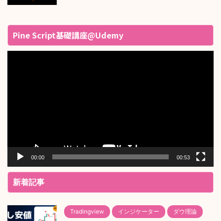
Pine Script基礎講座@Udemy
動
画
プ
レ
ー
ヤ
ー
00:00
00:53
新着記事
Tradingview
インジケーター
ダウ理論