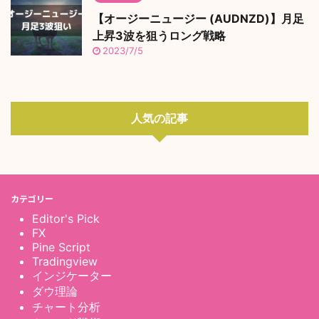
【オージーニュージー (AUDNZD)】月足
上昇3波を狙うロング戦略
2023/7/5
人気の記事
カテゴリー
Editor's Pick
FX
Pine Script
Tradingview
インジケーター
ダウ理論
チャート分析