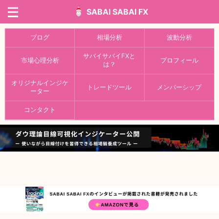
SABAI SABAI FX
ブログ
相場分析
波動分析
サバイサバイFXと
市場心理分析
プロフィール
は？
オリジナルインジケ
トレードツール
メンバーシップ
ーター
コンタクト