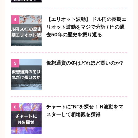
【エリオット波動】 ドル円の長期エ
4
リオット波動をマジで分析 / 円の過
去50年の歴史を振り返る
仮想通貨の冬はどれほど長いのか?
5
チャートに”N”を探せ！ N波動をマ
6
スターして相場観を獲得