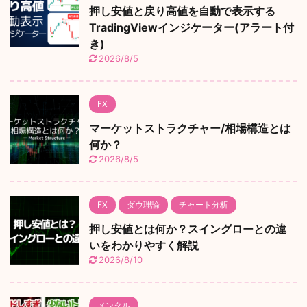
押し安値と戻り高値を自動で表示する
TradingViewインジケーター(アラート付
き)
2026/8/5
FX
マーケットストラクチャー/相場構造とは
何か？
2026/8/5
FX
ダウ理論
チャート分析
押し安値とは何か？スイングローとの違
いをわかりやすく解説
2026/8/10
メンタル