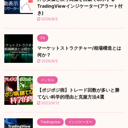
TradingViewインジケーター(アラート付
き)
2026/8/5
FX
マーケットストラクチャー/相場構造とは
何か？
2026/8/5
メンタル
【ポジポジ病】トレード回数が多いと勝
てない科学的理由と克服方法4選
2023/9/12
Tradingview
インジケーター