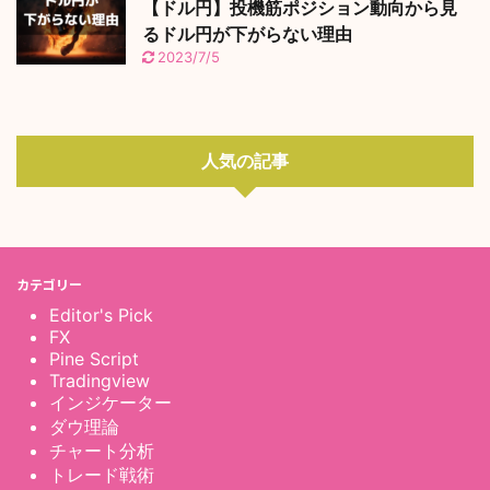
【ドル円】投機筋ポジション動向から見
るドル円が下がらない理由
2023/7/5
人気の記事
カテゴリー
Editor's Pick
FX
Pine Script
Tradingview
インジケーター
ダウ理論
チャート分析
トレード戦術