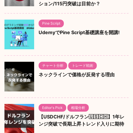
ション/115円突破は目前か？
Pine Script
UdemyでPine Script基礎講座を開講!
チャート分析
トレード戦術
ネックラインで価格が反発する理由
Editor's Pick
相場分析
【USDCHF/ドルフラン🇺🇸🇨🇭】1年レ
ンジ突破で長期上昇トレンド入りに期待