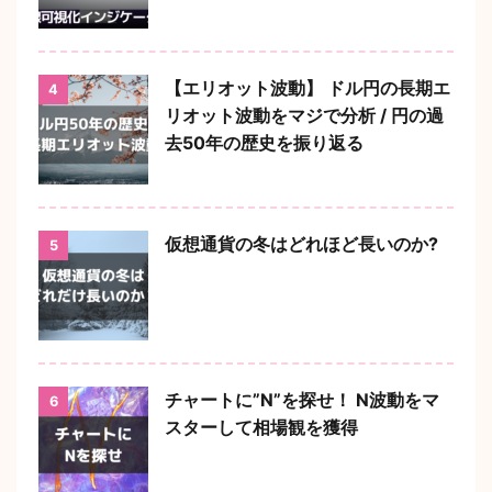
【エリオット波動】 ドル円の長期エ
4
リオット波動をマジで分析 / 円の過
去50年の歴史を振り返る
仮想通貨の冬はどれほど長いのか?
5
チャートに”N”を探せ！ N波動をマ
6
スターして相場観を獲得