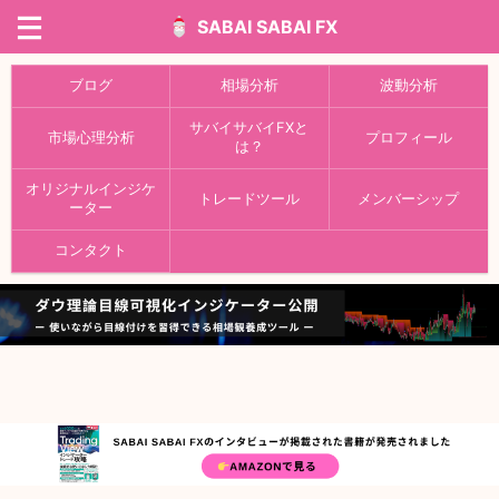
SABAI SABAI FX
ブログ
相場分析
波動分析
サバイサバイFXと
市場心理分析
プロフィール
は？
オリジナルインジケ
トレードツール
メンバーシップ
ーター
コンタクト