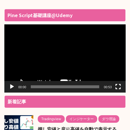
Pine Script基礎講座@Udemy
動
画
プ
レ
ー
ヤ
ー
00:00
00:53
新着記事
Tradingview
インジケーター
ダウ理論
押し安値と戻り高値を自動で表示する