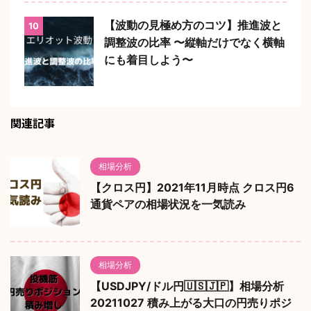
【波動の見極め方のコツ】推進波と
10
調整波の比率 〜縦軸だけでなく横軸
にも着目しよう〜
関連記事
相場分析
【クロス円】2021年11月時点 クロス円6
通貨ペアの相場状況を一気読み
相場分析
【USDJPY/ドル円🇺🇸🇯🇵】相場分析
20211027 積み上がる大口の円売りポジ