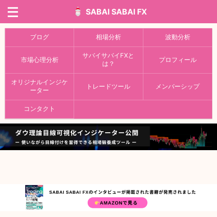
SABAI SABAI FX
ブログ
相場分析
波動分析
サバイサバイFXと
市場心理分析
プロフィール
は？
オリジナルインジケ
トレードツール
メンバーシップ
ーター
コンタクト