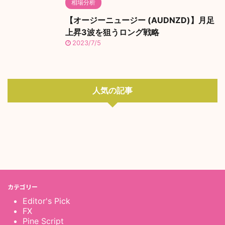
相場分析
【オージーニュージー (AUDNZD)】月足
上昇3波を狙うロング戦略
2023/7/5
人気の記事
カテゴリー
Editor's Pick
FX
Pine Script