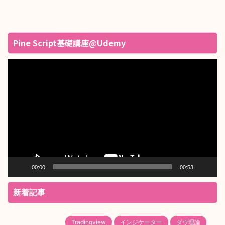
Pine Script基礎講座@Udemy
動
画
プ
レ
ー
ヤ
ー
00:00
00:53
新着記事
Tradingview
インジケーター
ダウ理論