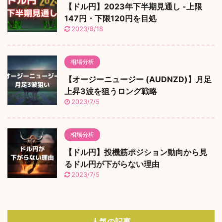
【ドル円】2023年下半期見通し -上限
147円・下限120円を目処
2023/8/18
相場分析
【オージーニュージー (AUDNZD)】月足
上昇3波を狙うロング戦略
2023/7/5
相場分析
【ドル円】投機筋ポジション動向から見
るドル円が下がらない理由
2023/7/5
人気の記事