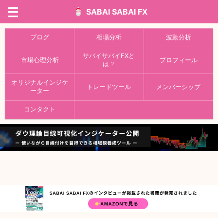
SABAI SABAI FX
ブログ
相場分析
波動分析
サバイサバイFXと
市場心理分析
プロフィール
は？
オリジナルインジケ
トレードツール
メンバーシップ
ーター
コンタクト