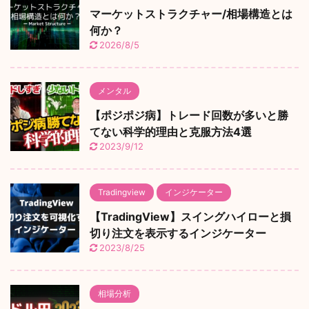
マーケットストラクチャー/相場構造とは
何か？
2026/8/5
メンタル
【ポジポジ病】トレード回数が多いと勝
てない科学的理由と克服方法4選
2023/9/12
Tradingview
インジケーター
【TradingView】スイングハイローと損
切り注文を表示するインジケーター
2023/8/25
相場分析