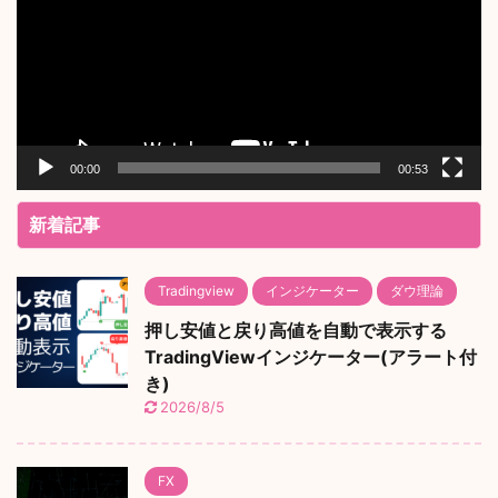
レ
ー
ヤ
ー
00:00
00:53
新着記事
Tradingview
インジケーター
ダウ理論
押し安値と戻り高値を自動で表示する
TradingViewインジケーター(アラート付
き)
2026/8/5
FX