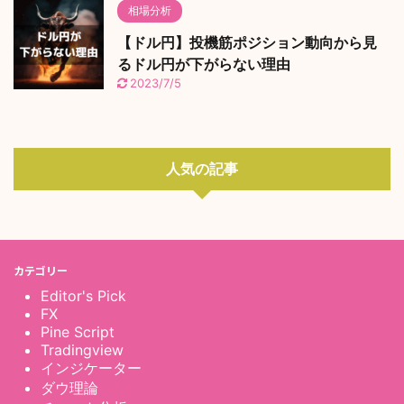
相場分析
【ドル円】投機筋ポジション動向から見
るドル円が下がらない理由
2023/7/5
人気の記事
カテゴリー
Editor's Pick
FX
Pine Script
Tradingview
インジケーター
ダウ理論