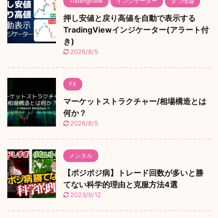
Tradingview
インジケーター
ダウ理論
押し安値と戻り高値を自動で表示する
TradingViewインジケーター(アラート付
き)
2026/8/5
FX
マーケットストラクチャー/相場構造とは
何か？
2026/8/5
メンタル
【ポジポジ病】トレード回数が多いと勝
てない科学的理由と克服方法4選
2023/9/12