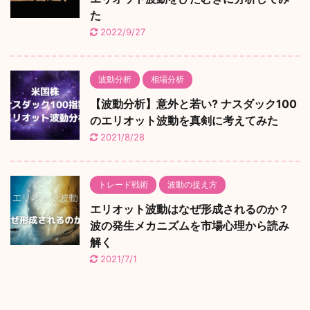
た
2022/9/27
波動分析
相場分析
【波動分析】意外と若い? ナスダック100
のエリオット波動を真剣に考えてみた
2021/8/28
トレード戦術
波動の捉え方
エリオット波動はなぜ形成されるのか？
波の発生メカニズムを市場心理から読み
解く
2021/7/1