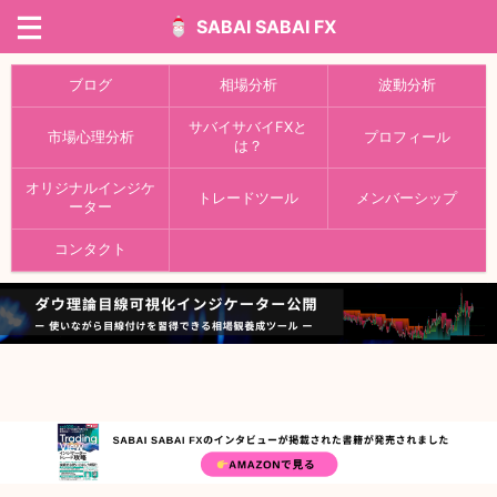
SABAI SABAI FX
ブログ
相場分析
波動分析
サバイサバイFXと
市場心理分析
プロフィール
は？
オリジナルインジケ
トレードツール
メンバーシップ
ーター
コンタクト