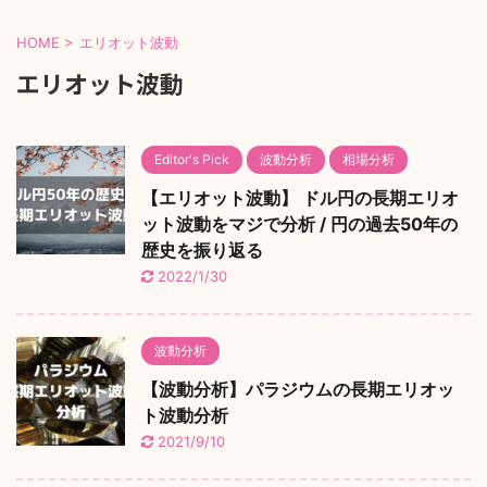
HOME
>
エリオット波動
エリオット波動
Editor's Pick
波動分析
相場分析
【エリオット波動】 ドル円の長期エリオ
ット波動をマジで分析 / 円の過去50年の
歴史を振り返る
2022/1/30
波動分析
【波動分析】パラジウムの長期エリオッ
ト波動分析
2021/9/10