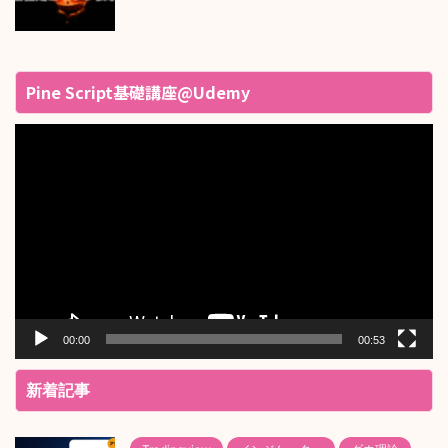
Pine Script基礎講座@Udemy
動
画
プ
レ
ー
ヤ
ー
00:00
00:53
新着記事