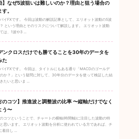
動】なぜ5波狙いは難しいのか？理由と狙う場合の
ます。
バイFXです。 今回は波動の解説記事として、エリオット波動の5波
？ という理由とそのリスクについて解説します。 エリオット波動
、1波や3 ...
ルデンクロスだけでも勝てることを30年のデータを
みた
バイFXです。 今回は、タイトルにもある通り「MACDのゴールデ
のか？」という疑問に対して、30年分のデータを使って検証した結
たいと思いま ...
方のコツ】推進波と調整波の比率 〜縦軸だけでなく
よう〜
のコツということで、チャートの横軸(時間軸)に注目した波動の特
と思います。 エリオット波動を分析に使われている方であれば、チ
目し ...