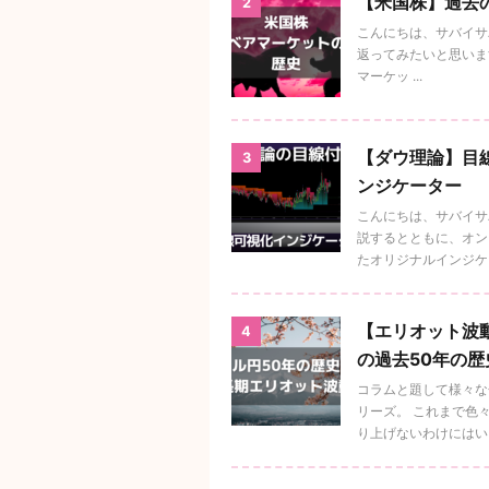
【米国株】過去
2
こんにちは、サバイサ
返ってみたいと思います。
マーケッ ...
【ダウ理論】目線
3
ンジケーター
こんにちは、サバイサ
説するとともに、オンラ
たオリジナルインジケータ
【エリオット波動
4
の過去50年の
コラムと題して様々な
リーズ。 これまで色
り上げないわけにはい .