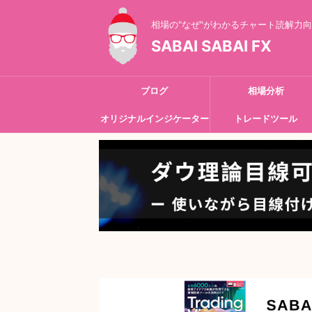
相場の"なぜ"がわかるチャート読解力
SABAI SABAI FX
ブログ
相場分析
オリジナルインジケーター
トレードツール