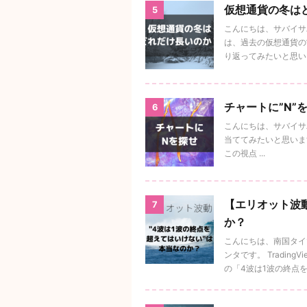
仮想通貨の冬は
5
こんにちは、サバイサバ
は、過去の仮想通貨の”
り返ってみたいと思い .
チャートに”N”
6
こんにちは、サバイサバ
当ててみたいと思います
この視点 ...
【エリオット波
7
か？
こんにちは、南国タイ
ンタです。 Tradi
の「4波は1波の終点を超 