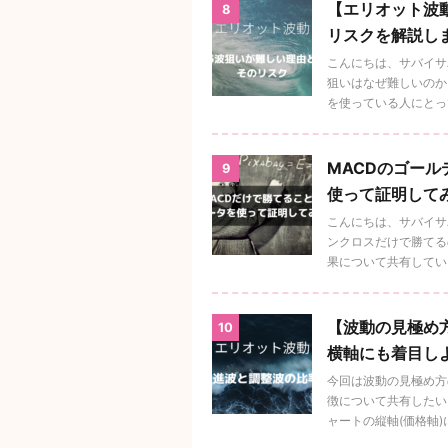
【エリオット波
8
リスクを解説し
こんにちは、サバイサ
狙いはなぜ難しいのか
を使っている人にとっては
MACDのゴー
9
使って証明して
こんにちは、サバイサ
ンクロスだけで勝てる
果について共有していき
【波動の見極め
10
横軸にも着目し
今回は波動の見極め方
徴について共有したい
ャートの縦軸(価格軸)に着