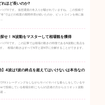
どれほど長いのか?
イFXです。 仮想通貨の冬入りが騒がれていますね。 この投稿で
冬”ではどの程度の期間停滞が続いたのか、ビットコインを例に振
..
を探せ！ N波動をマスターして相場観を獲得
イFXです。 この記事では相場の動きの特徴であるN波動に焦点を
。 相場の動きはすべてN字と逆N字に分解することができます。
動】4波は1波の終点を超えてはいけないは本当なの
でFXトレーディングをしながらサバイサバイな暮らしをしているサ
ngViewで投稿している相場分析(こちら)の読者の方からエリオット波動
...