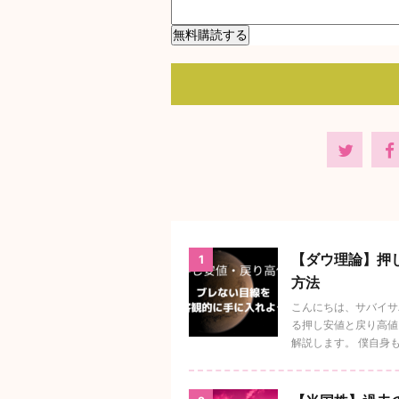
【ダウ理論】押
1
方法
こんにちは、サバイサ
る押し安値と戻り高値
解説します。 僕自身もダ