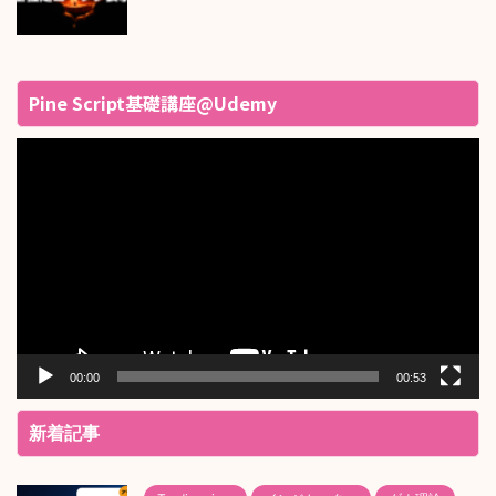
Pine Script基礎講座@Udemy
動
画
プ
レ
ー
ヤ
ー
00:00
00:53
新着記事