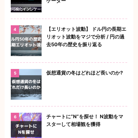
ケーター
【エリオット波動】 ドル円の長期エ
4
リオット波動をマジで分析 / 円の過
去50年の歴史を振り返る
仮想通貨の冬はどれほど長いのか?
5
チャートに”N”を探せ！ N波動をマ
6
スターして相場観を獲得