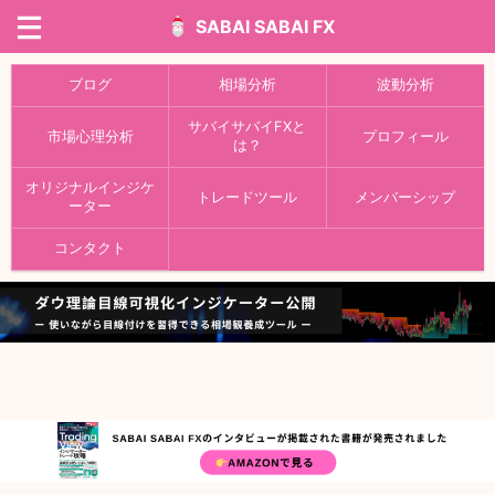
SABAI SABAI FX
ブログ
相場分析
波動分析
サバイサバイFXと
市場心理分析
プロフィール
は？
オリジナルインジケ
トレードツール
メンバーシップ
ーター
コンタクト