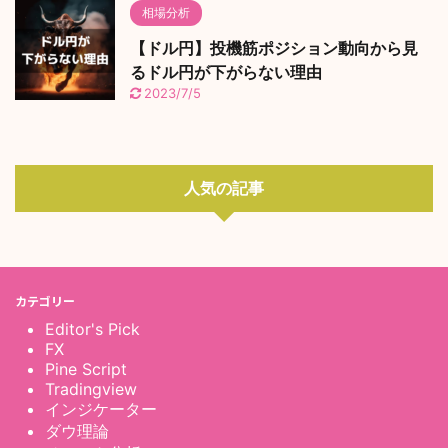
相場分析
【ドル円】投機筋ポジション動向から見
るドル円が下がらない理由
2023/7/5
人気の記事
カテゴリー
Editor's Pick
FX
Pine Script
Tradingview
インジケーター
ダウ理論