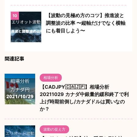
【波動の見極め方のコツ】推進波と
10
調整波の比率 〜縦軸だけでなく横軸
にも着目しよう〜
関連記事
相場分析
【CADJPY🇨🇦🇯🇵】相場分析
20211029 カナダ中銀量的緩和終了で利
上げ時期前倒し/カナダドルは買いなの
か？
波動の捉え方