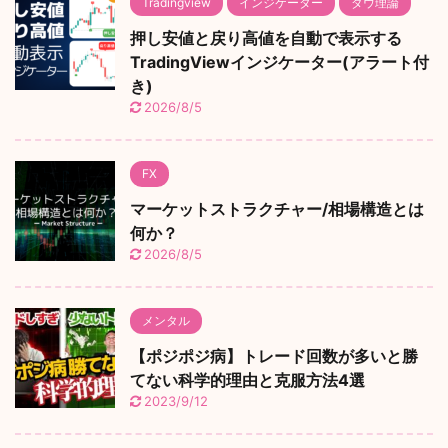
Tradingview
インジケーター
ダウ理論
押し安値と戻り高値を自動で表示する
TradingViewインジケーター(アラート付
き)
2026/8/5
FX
マーケットストラクチャー/相場構造とは
何か？
2026/8/5
メンタル
【ポジポジ病】トレード回数が多いと勝
てない科学的理由と克服方法4選
2023/9/12