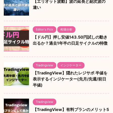
【エリオット波動】波の延長と副次波の
違い
Editor's Pick
相場分析
【ドル円】押し安値143.50円試しの動き
出るか？過去1年半の日足サイクルの特徴
Tradingview
インジケーター
【TradingView】隠れたレジサポ 半値を
表示するインジケーター(先月/先週/前日
半値)
Tradingview
【TradingView】有料プランのメリット5