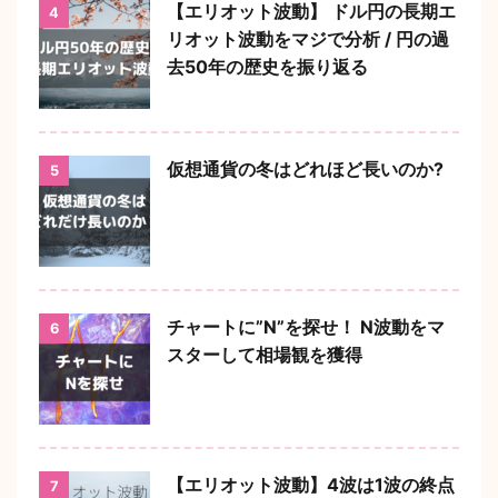
【エリオット波動】 ドル円の長期エ
4
リオット波動をマジで分析 / 円の過
去50年の歴史を振り返る
仮想通貨の冬はどれほど長いのか?
5
チャートに”N”を探せ！ N波動をマ
6
スターして相場観を獲得
【エリオット波動】4波は1波の終点
7