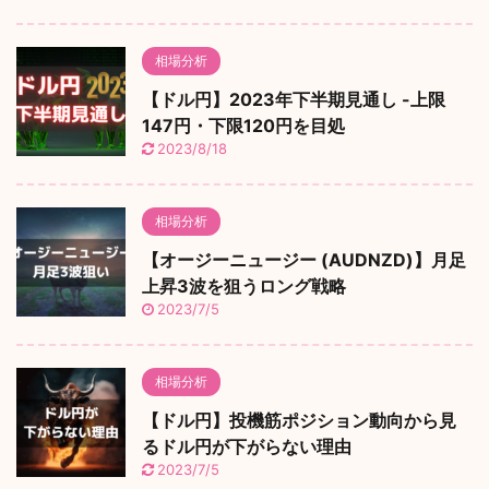
相場分析
【ドル円】2023年下半期見通し -上限
147円・下限120円を目処
2023/8/18
相場分析
【オージーニュージー (AUDNZD)】月足
上昇3波を狙うロング戦略
2023/7/5
相場分析
【ドル円】投機筋ポジション動向から見
るドル円が下がらない理由
2023/7/5