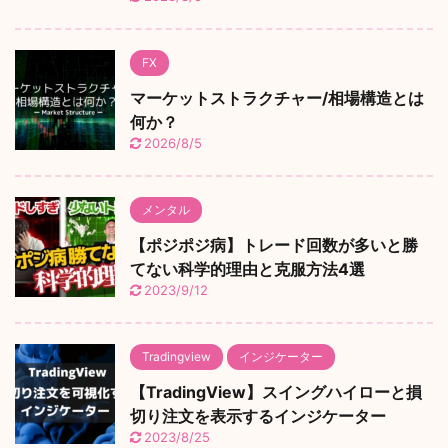
FX
マーケットストラクチャー/相場構造とは
何か？
2026/8/5
メンタル
【ポジポジ病】トレード回数が多いと勝
てない科学的理由と克服方法4選
2023/9/12
Tradingview
インジケーター
【TradingView】スイングハイローと損
切り注文を表示するインジケーター
2023/8/25