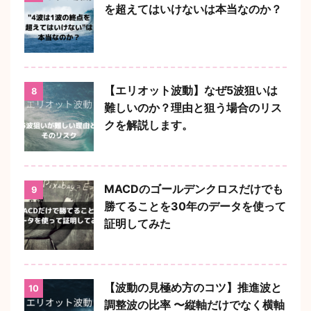
を超えてはいけないは本当なのか？
【エリオット波動】なぜ5波狙いは
8
難しいのか？理由と狙う場合のリス
クを解説します。
MACDのゴールデンクロスだけでも
9
勝てることを30年のデータを使って
証明してみた
【波動の見極め方のコツ】推進波と
10
調整波の比率 〜縦軸だけでなく横軸