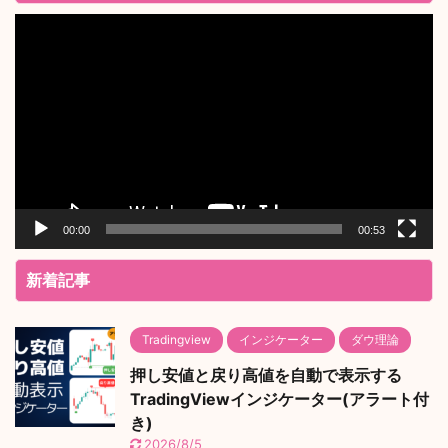
動
画
プ
レ
ー
ヤ
ー
00:00
00:53
新着記事
Tradingview
インジケーター
ダウ理論
押し安値と戻り高値を自動で表示する
TradingViewインジケーター(アラート付
き)
2026/8/5