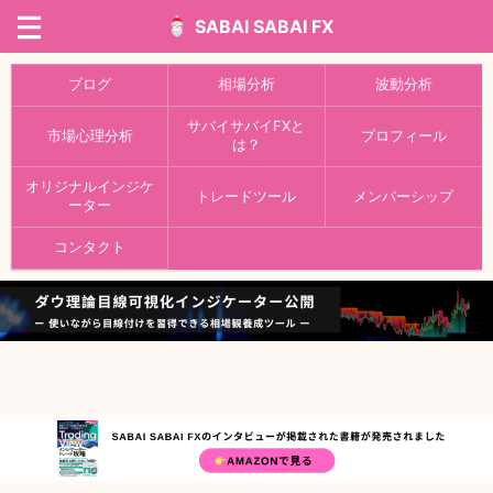
SABAI SABAI FX
ブログ
相場分析
波動分析
サバイサバイFXと
市場心理分析
プロフィール
は？
オリジナルインジケ
トレードツール
メンバーシップ
ーター
コンタクト