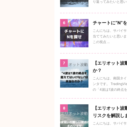
り返ってみたいと思い .
チャートに”N”
6
こんにちは、サバイサバ
当ててみたいと思います
この視点 ...
【エリオット波
7
か？
こんにちは、南国タイ
ンタです。 Tradi
の「4波は1波の終点を超 
【エリオット波
8
リスクを解説し
こんにちは、サバイサ