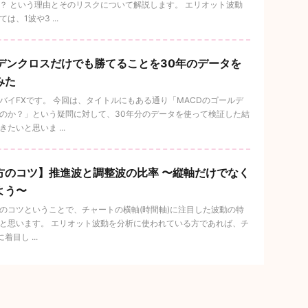
？ という理由とそのリスクについて解説します。 エリオット波動
、1波や3 ...
ルデンクロスだけでも勝てることを30年のデータを
みた
バイFXです。 今回は、タイトルにもある通り「MACDのゴールデ
のか？」という疑問に対して、30年分のデータを使って検証した結
たいと思いま ...
方のコツ】推進波と調整波の比率 〜縦軸だけでなく
よう〜
のコツということで、チャートの横軸(時間軸)に注目した波動の特
と思います。 エリオット波動を分析に使われている方であれば、チ
目し ...