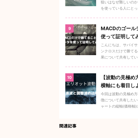
狙いはなぜ難しいのか
を使っている人にとっては
MACDのゴー
9
使って証明して
こんにちは、サバイサ
ンクロスだけで勝てる
果について共有していき
【波動の見極め
10
横軸にも着目し
今回は波動の見極め方
徴について共有したい
ャートの縦軸(価格軸)に着
関連記事