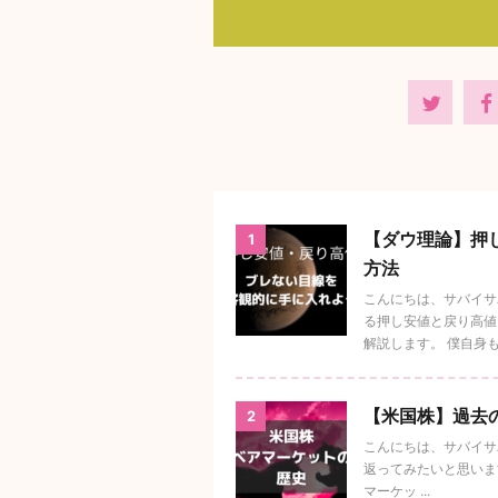
【ダウ理論】押
1
方法
こんにちは、サバイサ
る押し安値と戻り高値
解説します。 僕自身もダ
【米国株】過去
2
こんにちは、サバイサ
返ってみたいと思います。
マーケッ ...