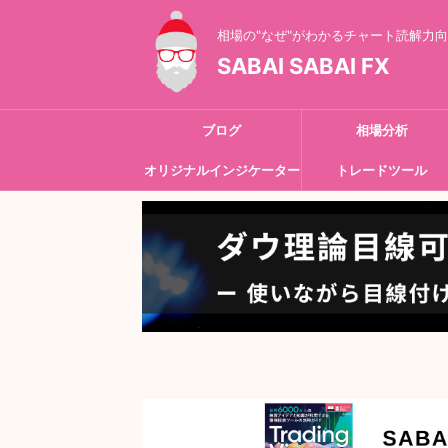
相場の"なぜ"がわかるチャート読解力
SABAI SABAI FX
ブログ
相場分析
オリジナルインジケーター
トレードツール