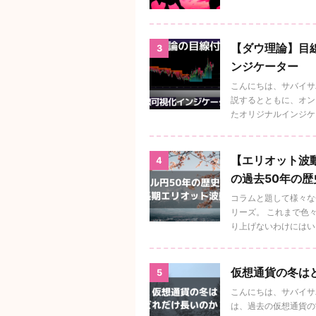
【ダウ理論】目線
3
ンジケーター
こんにちは、サバイサ
説するとともに、オンラ
たオリジナルインジケータ
【エリオット波動
4
の過去50年の
コラムと題して様々な
リーズ。 これまで色
り上げないわけにはい .
仮想通貨の冬は
5
こんにちは、サバイサバ
は、過去の仮想通貨の”