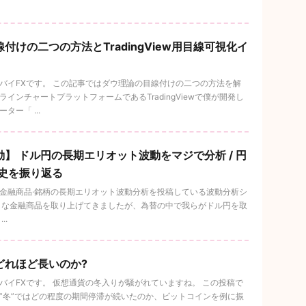
付けの二つの方法とTradingView用目線可視化イ
バイFXです。 この記事ではダウ理論の目線付けの二つの方法を解
インチャートプラットフォームであるTradingViewで僕が開発し
ー「 ...
】 ドル円の長期エリオット波動をマジで分析 / 円
歴史を振り返る
金融商品·銘柄の長期エリオット波動分析を投稿している波動分析シ
々な金融商品を取り上げてきましたが、為替の中で我らがドル円を取
..
どれほど長いのか?
イFXです。 仮想通貨の冬入りが騒がれていますね。 この投稿で
冬”ではどの程度の期間停滞が続いたのか、ビットコインを例に振