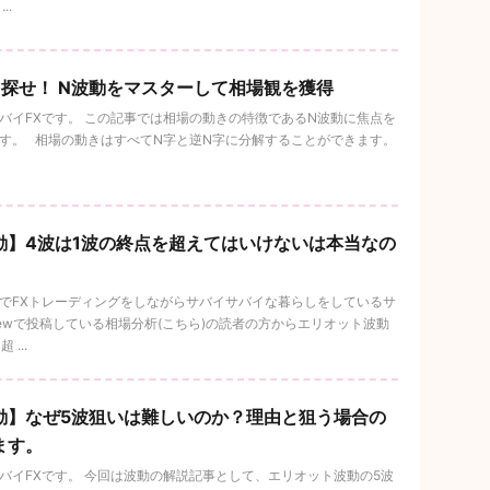
..
を探せ！ N波動をマスターして相場観を獲得
イFXです。 この記事では相場の動きの特徴であるN波動に焦点を
。 相場の動きはすべてN字と逆N字に分解することができます。
動】4波は1波の終点を超えてはいけないは本当なの
でFXトレーディングをしながらサバイサバイな暮らしをしているサ
ngViewで投稿している相場分析(こちら)の読者の方からエリオット波動
...
動】なぜ5波狙いは難しいのか？理由と狙う場合の
ます。
バイFXです。 今回は波動の解説記事として、エリオット波動の5波