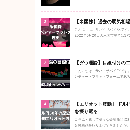
【米国株】過去の弱気相場
2
こんにちは、サバイサバイFXです
2022年5月20日の米国市場ではSP5
【ダウ理論】目線付けの二つ
3
こんにちは、サバイサバイFXです
ンチャートプラットフォームであるTr
【エリオット波動】 ドル円
4
を振り返る
コラムと題して様々な金融商品·銘
金融商品を取り上げてきましたが、為