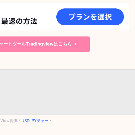
ートツールTradingviewはこちら
ngView提供の
USDJPYチャート