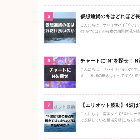
仮想通貨の冬はどれほど長
5
こんにちは、サバイサバイFXです。
の”冬”ではどの程度の期間停滞が
チャートに”N”を探せ！ 
6
こんにちは、サバイサバイFXです。
す。 相場の動きはすべてN字と逆N字
【エリオット波動】4波は
7
こんにちは、南国タイでFXトレーデ
で投稿している相場分析(こちら)の