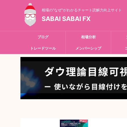
相場の"なぜ"がわかるチャート読解力向上サイト
SABAI SABAI FX
ブログ
相場分析
トレードツール
メンバーシップ