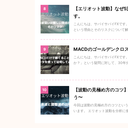
【エリオット波動】なぜ5
8
す。
こんにちは、サバイサバイFXです
という理由とそのリスクについて解説
MACDのゴールデンクロ
9
こんにちは、サバイサバイFXです
か？」という疑問に対して、30年分
【波動の見極め方のコツ】
10
う〜
今回は波動の見極め方のコツという
います。 エリオット波動を分析に使わ