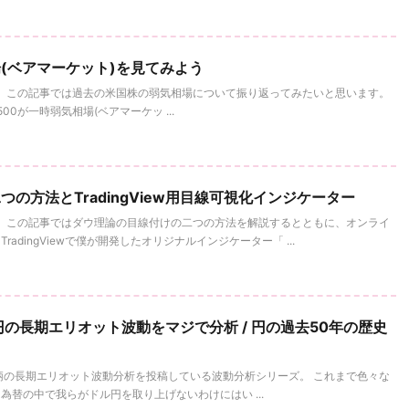
(ベアマーケット)を見てみよう
。 この記事では過去の米国株の弱気相場について振り返ってみたいと思います。
00が一時弱気相場(ベアマーケッ ...
の方法とTradingView用目線可視化インジケーター
。 この記事ではダウ理論の目線付けの二つの方法を解説するとともに、オンライ
adingViewで僕が開発したオリジナルインジケーター「 ...
の長期エリオット波動をマジで分析 / 円の過去50年の歴史
柄の長期エリオット波動分析を投稿している波動分析シリーズ。 これまで色々な
替の中で我らがドル円を取り上げないわけにはい ...