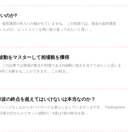
いのか?
 仮想通貨の冬入りが騒がれていますね。 この投稿では、過去の仮想通貨
続いたのか、ビットコインを例に振り返ってみたいと思い ...
N波動をマスターして相場観を獲得
 この記事では相場の動きの特徴であるN波動に焦点を当ててみたいと思いま
に分解することができます。 この視点 ...
1波の終点を超えてはいけないは本当なのか？
ィングをしながらサバイサバイな暮らしをしているサンタです。 TradingView
読者の方からエリオット波動の「4波は1波の終点を超 ...