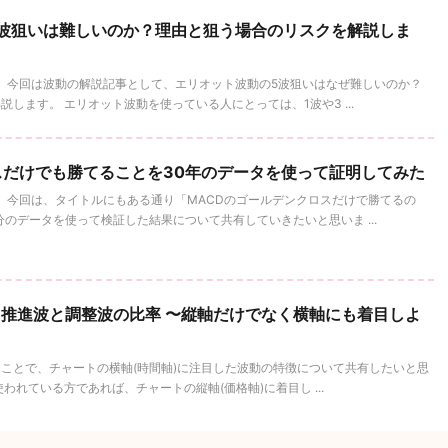
波狙いは難しいのか？理由と狙う場合のリスクを解説しま
。 今回は波動の解説記事として、エリオット波動の5波狙いはなぜ難しいのか？
します。 エリオット波動を使っている人にとっては、1波や3 ...
スだけでも勝てることを30年のデータを使って証明してみた
。 今回は、タイトルにもある通り「MACDのゴールデンクロスだけで勝てるの
のデータを使って検証した結果について共有していきたいと思いま ...
推進波と調整波の比率 〜縦軸だけでなく横軸にも着目しよ
ことで、チャートの横軸(時間軸)に注目した波動の特徴について共有したいと思
れている方であれば、チャートの縦軸(価格軸)に着目し ...