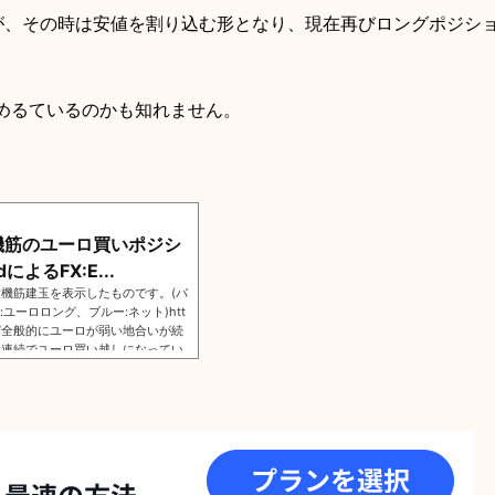
゙、その時は安値を割り込む形となり、現在再びロングポジシ
出始めるているのかも知れません。
】投機筋のユーロ買いポジシ
dによるFX:E...
投機筋建玉を表示したものです。(パ
ユーロロング、ブルー:ネット)htt
1Z6Pgf1/全般的にユーロが弱い地合いが続
週連続でユーロ買い越しになってい
られましたが、その時は安値を割り
ンが徐々に増え始めています。少し
めるているのかも知れません。