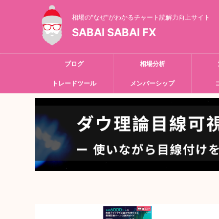
相場の"なぜ"がわかるチャート読解力向上サイト
SABAI SABAI FX
ブログ
相場分析
トレードツール
メンバーシップ