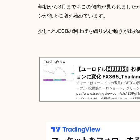
年初から3月までもこの傾向が見られましたか
ンが徐々に増え始めています。
少しづつECBの利上げを織り込む動きが
TradingView
【ユーロドル🇪🇺🇺🇸
ョンに変化 FX365_Thailan
チャートはユーロドルの週足にCFTCの
ープル: 投機筋ユーロショート、グリーン:
ps://www.tradingview.com/x/s
いていますが、投機筋のポジションは5
ます。年初から3月までもこの傾向が見
込む形となり、現在再びロングポジショ
づつECBの利上げを織り込む動きが出始