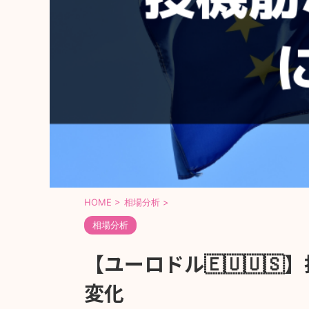
HOME
>
相場分析
>
相場分析
【ユーロドル🇪🇺🇺
変化