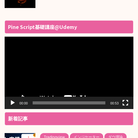
Pine Script基礎講座@Udemy
動
画
プ
レ
ー
ヤ
ー
00:00
00:53
新着記事
Tradingview
インジケーター
ダウ理論