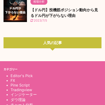
相場分析
【ドル円】投機筋ポジション動向から見
るドル円が下がらない理由
2023/7/5
人気の記事
カテゴリー
Editor's Pick
FX
Pine Script
Tradingview
インジケーター
ダウ理論
チャート分析