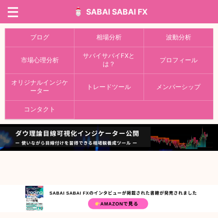
SABAI SABAI FX
ブログ
相場分析
波動分析
サバイサバイFXと
市場心理分析
プロフィール
は？
オリジナルインジケ
トレードツール
メンバーシップ
ーター
コンタクト