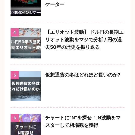
ケーター
【エリオット波動】 ドル円の長期エ
4
リオット波動をマジで分析 / 円の過
去50年の歴史を振り返る
仮想通貨の冬はどれほど長いのか?
5
チャートに”N”を探せ！ N波動をマ
6
スターして相場観を獲得