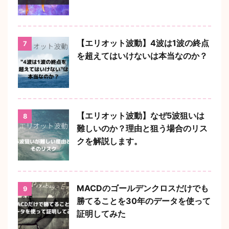
【エリオット波動】4波は1波の終点
7
を超えてはいけないは本当なのか？
【エリオット波動】なぜ5波狙いは
8
難しいのか？理由と狙う場合のリス
クを解説します。
MACDのゴールデンクロスだけでも
9
勝てることを30年のデータを使って
証明してみた