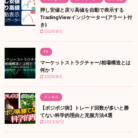
押し安値と戻り高値を自動で表示する
TradingViewインジケーター(アラート付
き)
2026/8/5
FX
マーケットストラクチャー/相場構造とは
何か？
2026/8/5
メンタル
【ポジポジ病】トレード回数が多いと勝
てない科学的理由と克服方法4選
2023/9/12