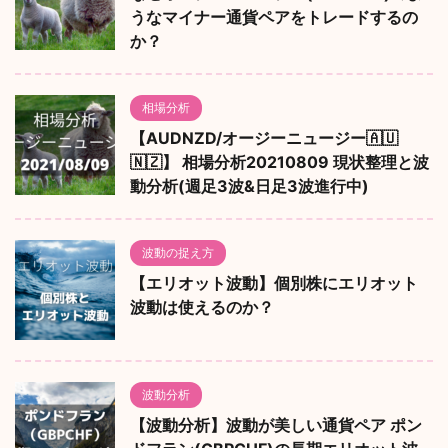
うなマイナー通貨ペアをトレードするの
か？
相場分析
【AUDNZD/オージーニュージー🇦🇺
🇳🇿】 相場分析20210809 現状整理と波
動分析(週足3波&日足3波進行中)
波動の捉え方
【エリオット波動】個別株にエリオット
波動は使えるのか？
波動分析
【波動分析】波動が美しい通貨ペア ポン