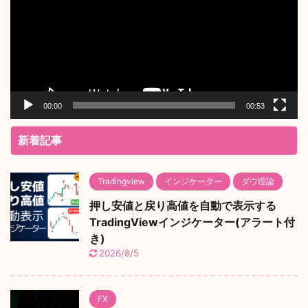
レ
ー
ヤ
ー
00:00
00:53
新着記事
Tradingview
インジケーター
ダウ理論
押し安値と戻り高値を自動で表示する
TradingViewインジケーター(アラート付
き)
2026/8/5
FX