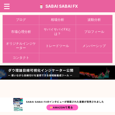
SABAI SABAI FX
ブログ
相場分析
波動分析
サバイサバイFXと
市場心理分析
プロフィール
は？
オリジナルインジケ
トレードツール
メンバーシップ
ーター
コンタクト