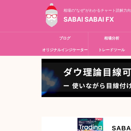
相場の"なぜ"がわかるチャート読解力
SABAI SABAI FX
ブログ
相場分析
オリジナルインジケーター
トレードツール