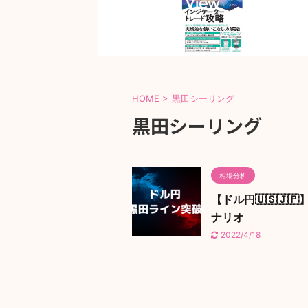
HOME
>
黒田シーリング
黒田シーリング
相場分析
【ドル円🇺🇸🇯
ナリオ
2022/4/18