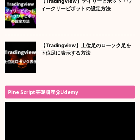
【TradingView】デイリーピボット・ウ
ィークリーピボットの設定方法
【Tradingview】上位足のローソク足を
下位足に表示する方法
Pine Script基礎講座@Udemy
動
画
プ
レ
ー
ヤ