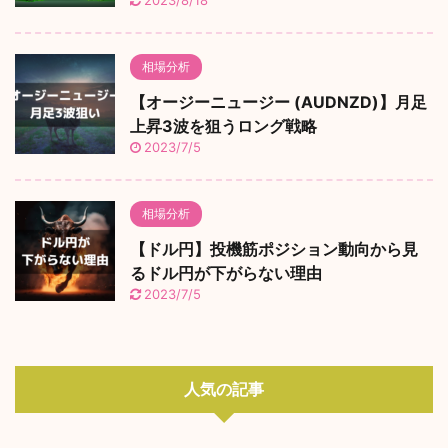
2023/8/18
相場分析
【オージーニュージー (AUDNZD)】月足
上昇3波を狙うロング戦略
2023/7/5
相場分析
【ドル円】投機筋ポジション動向から見
るドル円が下がらない理由
2023/7/5
人気の記事