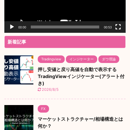
ー
00:00
00:53
新着記事
Tradingview
インジケーター
ダウ理論
押し安値と戻り高値を自動で表示する
TradingViewインジケーター(アラート付
き)
2026/8/5
FX
マーケットストラクチャー/相場構造とは
何か？