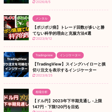
2026/8/5
メンタル
【ポジポジ病】トレード回数が多いと勝
てない科学的理由と克服方法4選
2023/9/12
Tradingview
インジケーター
【TradingView】スイングハイローと損
切り注文を表示するインジケーター
2023/8/25
相場分析
【ドル円】2023年下半期見通し -上限
147円・下限120円を目処