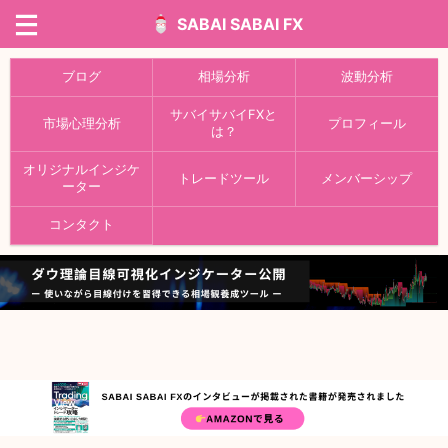
SABAI SABAI FX
ブログ
相場分析
波動分析
サバイサバイFXと
市場心理分析
プロフィール
は？
オリジナルインジケ
トレードツール
メンバーシップ
ーター
コンタクト