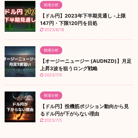
相場分析
【ドル円】2023年下半期見通し -上限
147円・下限120円を目処
2023/8/18
相場分析
【オージーニュージー (AUDNZD)】月足
上昇3波を狙うロング戦略
2023/7/5
相場分析
【ドル円】投機筋ポジション動向から見
るドル円が下がらない理由
2023/7/5