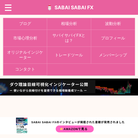
SABAI SABAI FX
ブログ
相場分析
波動分析
サバイサバイFXと
市場心理分析
プロフィール
は？
オリジナルインジケ
トレードツール
メンバーシップ
ーター
コンタクト