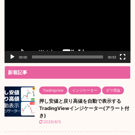
画
プ
レ
ー
ヤ
ー
00:00
00:53
新着記事
Tradingview
インジケーター
ダウ理論
押し安値と戻り高値を自動で表示する
TradingViewインジケーター(アラート付
き)
2026/8/5