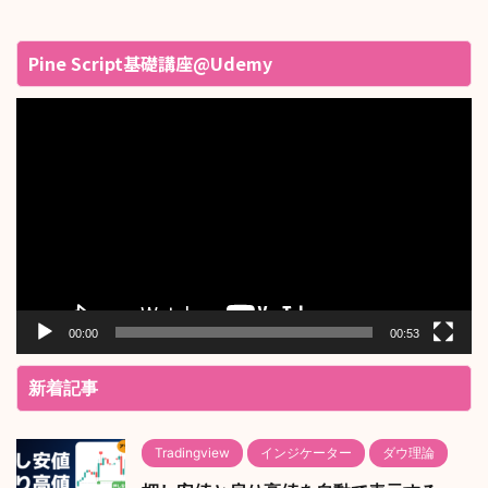
Pine Script基礎講座@Udemy
動
画
プ
レ
ー
ヤ
ー
00:00
00:53
新着記事
Tradingview
インジケーター
ダウ理論