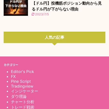
【ドル円】投機筋ポジション動向から見
るドル円が下がらない理由
2023/7/5
人気の記事
カテゴリー
Editor's Pick
FX
Pine Script
Tradingview
インジケーター
ダウ理論
チャート分析
トレード戦術