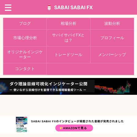
SABAI SABAI FX
ブログ
相場分析
波動分析
サバイサバイFXと
市場心理分析
プロフィール
は？
オリジナルインジケ
トレードツール
メンバーシップ
ーター
コンタクト