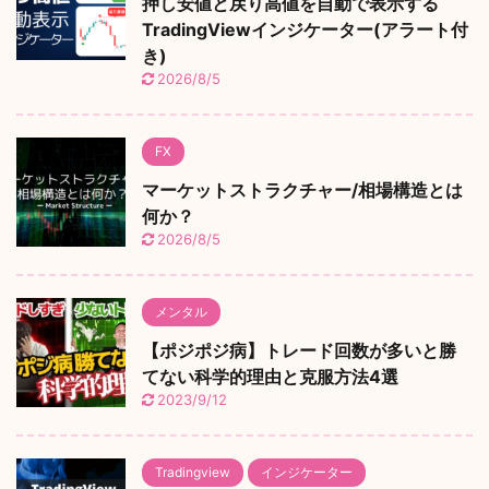
押し安値と戻り高値を自動で表示する
TradingViewインジケーター(アラート付
き)
2026/8/5
FX
マーケットストラクチャー/相場構造とは
何か？
2026/8/5
メンタル
【ポジポジ病】トレード回数が多いと勝
てない科学的理由と克服方法4選
2023/9/12
Tradingview
インジケーター