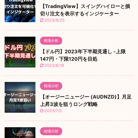
【TradingView】スイングハイローと損
切り注文を表示するインジケーター
2023/8/25
相場分析
【ドル円】2023年下半期見通し -上限
147円・下限120円を目処
2023/8/18
相場分析
【オージーニュージー (AUDNZD)】月足
上昇3波を狙うロング戦略
2023/7/5
相場分析