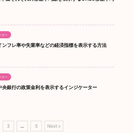
ーター
ew】インフレ率や失業率などの経済指標を表示する方法
ーター
ew】中央銀行の政策金利を表示するインジケーター
3
…
5
Next »