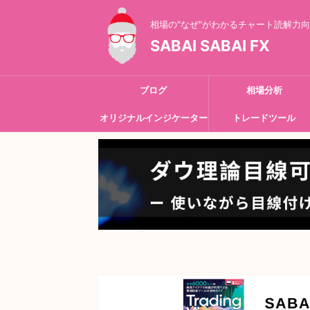
相場の"なぜ"がわかるチャート読解力
SABAI SABAI FX
ブログ
相場分析
オリジナルインジケーター
トレードツール