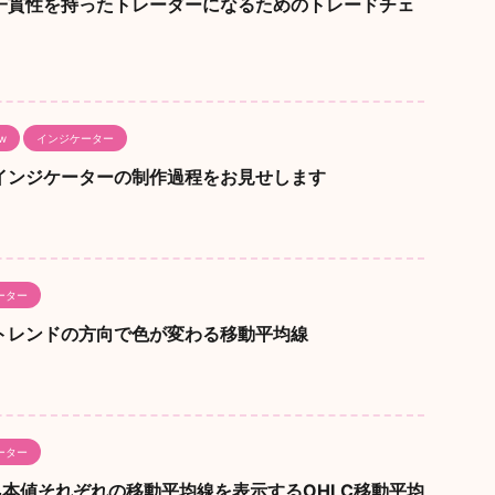
ew】一貫性を持ったトレーダーになるためのトレードチェ
ew
インジケーター
ew】インジケーターの制作過程をお見せします
ーター
ew】トレンドの方向で色が変わる移動平均線
ーター
ew】4本値それぞれの移動平均線を表示するOHLC移動平均