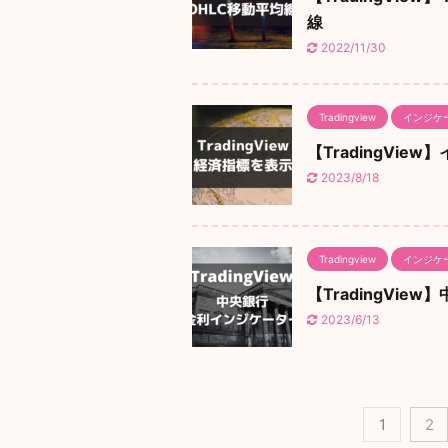
線
2022/11/30
Tradingview
インジケ
【TradingVi
2023/8/18
Tradingview
インジケ
【TradingVi
2023/6/13
1
2