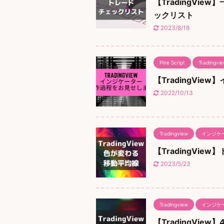
【TradingVi
ックリスト
2023/8/18
Pine Script
Tradingvi
【TradingVi
2022/10/13
Tradingview
インジケ
【TradingVi
2023/5/23
Tradingview
インジケ
【TradingVi