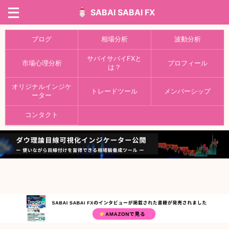
SABAI SABAI FX
ブログ
相場分析
波動分析
サバイサバイFXと
市場心理分析
プロフィール
は？
オリジナルインジケ
トレードツール
メンバーシップ
ーター
コンタクト