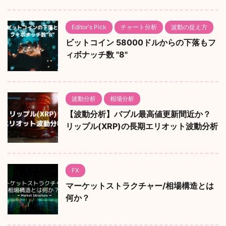
Editor's Pick
チャート分析
波動の捉え方
ビットコイン 58000ドルからの下落もフ
ィボナッチ数 "8"
波動分析
相場分析
【波動分析】バブル最高値更新間近か？
リップル(XRP)の長期エリオット波動分析
FX
マーケットストラクチャー/相場構造とは
何か？