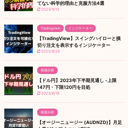
てない科学的理由と克服方法4選
2023/9/12
Tradingview
インジケーター
【TradingView】スイングハイローと損
切り注文を表示するインジケーター
2023/8/25
相場分析
【ドル円】2023年下半期見通し -上限
147円・下限120円を目処
2023/8/18
相場分析
【オージーニュージー (AUDNZD)】月足