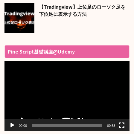
【Tradingview】上位足のローソク足を
下位足に表示する方法
Pine Script基礎講座@Udemy
動
画
プ
レ
ー
ヤ
ー
00:00
00:53