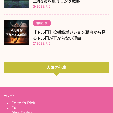
上昇3波を狙うロング戦略
2023/7/5
相場分析
【ドル円】投機筋ポジション動向から見
るドル円が下がらない理由
2023/7/5
人気の記事
カテゴリー
Editor's Pick
FX
Pine Script