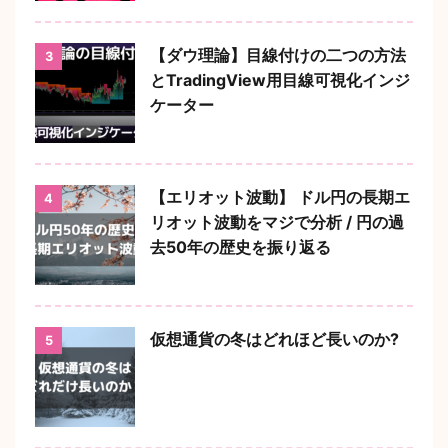
【ダウ理論】目線付けの二つの方法
3
とTradingView用目線可視化インジ
ケーター
【エリオット波動】 ドル円の長期エ
4
リオット波動をマジで分析 / 円の過
去50年の歴史を振り返る
仮想通貨の冬はどれほど長いのか?
5