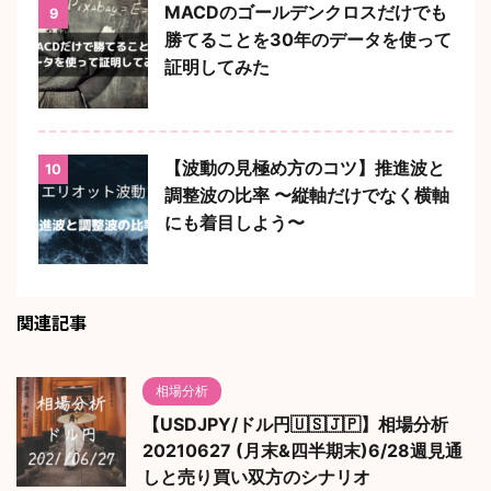
MACDのゴールデンクロスだけでも
9
勝てることを30年のデータを使って
証明してみた
【波動の見極め方のコツ】推進波と
10
調整波の比率 〜縦軸だけでなく横軸
にも着目しよう〜
関連記事
相場分析
【USDJPY/ドル円🇺🇸🇯🇵】相場分析
20210627 (月末&四半期末)6/28週見通
しと売り買い双方のシナリオ