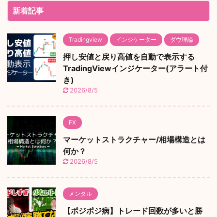
新着記事
Tradingview
インジケーター
ダウ理論
押し安値と戻り高値を自動で表示する
TradingViewインジケーター(アラート付
き)
2026/8/5
FX
マーケットストラクチャー/相場構造とは
何か？
2026/8/5
メンタル
【ポジポジ病】トレード回数が多いと勝