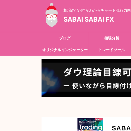
相場の"なぜ"がわかるチャート読解力
SABAI SABAI FX
ブログ
相場分析
オリジナルインジケーター
トレードツール