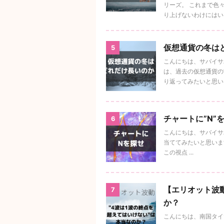
リーズ。 これまで色
り上げないわけにはい .
仮想通貨の冬は
5
こんにちは、サバイサバ
は、過去の仮想通貨の”
り返ってみたいと思い .
チャートに”N”
6
こんにちは、サバイサバ
当ててみたいと思います
この視点 ...
【エリオット波
7
か？
こんにちは、南国タイ