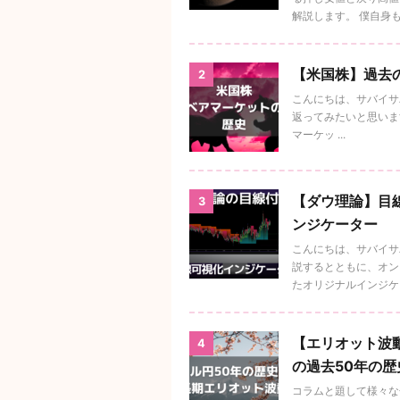
解説します。 僕自身もダ
【米国株】過去
2
こんにちは、サバイサ
返ってみたいと思います。
マーケッ ...
【ダウ理論】目線
3
ンジケーター
こんにちは、サバイサ
説するとともに、オンラ
たオリジナルインジケータ
【エリオット波動
4
の過去50年の
コラムと題して様々な