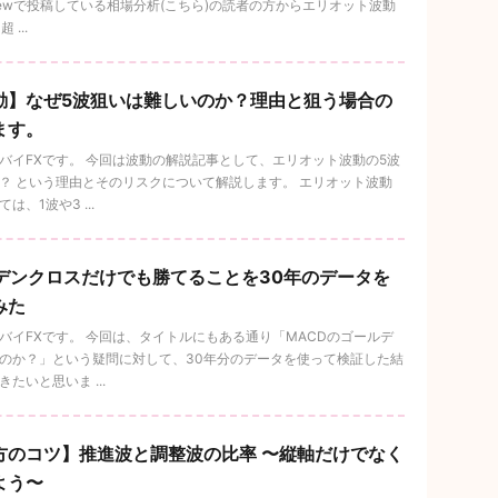
ngViewで投稿している相場分析(こちら)の読者の方からエリオット波動
...
動】なぜ5波狙いは難しいのか？理由と狙う場合の
ます。
バイFXです。 今回は波動の解説記事として、エリオット波動の5波
？ という理由とそのリスクについて解説します。 エリオット波動
、1波や3 ...
ルデンクロスだけでも勝てることを30年のデータを
みた
バイFXです。 今回は、タイトルにもある通り「MACDのゴールデ
のか？」という疑問に対して、30年分のデータを使って検証した結
たいと思いま ...
方のコツ】推進波と調整波の比率 〜縦軸だけでなく
よう〜