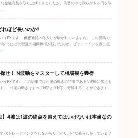
々な金融商品を取り上げてきましたが、為替の中で我らがドル円を取
..
どれほど長いのか?
イFXです。 仮想通貨の冬入りが騒がれていますね。 この投稿で
冬”ではどの程度の期間停滞が続いたのか、ビットコインを例に振
..
を探せ！ N波動をマスターして相場観を獲得
イFXです。 この記事では相場の動きの特徴であるN波動に焦点を
。 相場の動きはすべてN字と逆N字に分解することができます。
動】4波は1波の終点を超えてはいけないは本当なの
でFXトレーディングをしながらサバイサバイな暮らしをしているサ