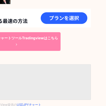
ートツールTradingviewはこちら
ngView提供の
USDJPYチャート