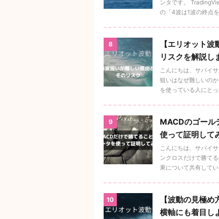
ンタです。 Tradi
の「4波は1波の終点を超 
【エリオット波
8
リスクを解説し
こんにちは、サバイサ
狙いはなぜ難しいのか
を使っている人にとっては
MACDのゴー
9
使って証明して
こんにちは、サバイサ
ンクロスだけで勝てる
果について共有していき
【波動の見極め
10
横軸にも着目し