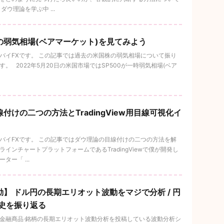
ウ理論を学ぶ中 ...
の弱気相場(ベアマーケット)を見てみよう
バイFXです。 この記事では過去の米国株の弱気相場について振り
 2022年5月20日の米国市場ではSP500が一時弱気相場(ベア
付けの二つの方法とTradingView用目線可視化イ
バイFXです。 この記事ではダウ理論の目線付けの二つの方法を解
インチャートプラットフォームであるTradingViewで僕が開発し
ー「 ...
】 ドル円の長期エリオット波動をマジで分析 / 円
歴史を振り返る
金融商品·銘柄の長期エリオット波動分析を投稿している波動分析シ