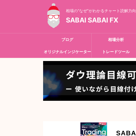
相場の"なぜ"がわかるチャート読解力
SABAI SABAI FX
ブログ
相場分析
オリジナルインジケーター
トレードツール