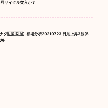
上昇サイクル突入か？
ナダ🇺🇸🇨🇦】相場分析20210723 日足上昇3波(5
戦略