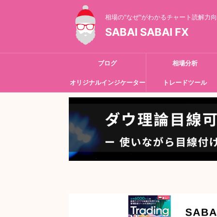
相場の"なぜ"がわかるチャート読解力
SABAI SABAI FX
ブログ
相場分析
オリジナルインジケーター
トレードツール