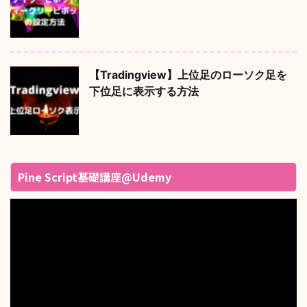
【Tradingview】上位足のローソク足を
下位足に表示する方法
Pine Script基礎講座@Udemy
動
画
プ
レ
ー
ヤ
ー