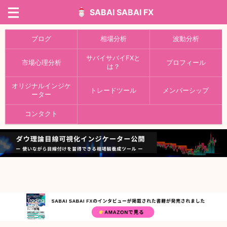
SABAI SABAI FX
ブログ
相場分析
波動分析
サバイサバイFXと
市場心理分析
プロフィール
は？
オリジナルインジケ
トレードツール
メンバーシップ
ーター
コンタクト