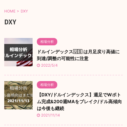
HOME
>
DXY
DXY
相場分析
ドルインデックス🇺🇸 は月足戻り高値に
到達/調整の可能性に注意
2022/5/4
相場分析
【DXY/ドルインデックス】週足でWボト
ム完成&200週MAをブレイク/ドル高傾向
は今後も継続
2021/11/14