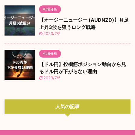
相場分析
【オージーニュージー (AUDNZD)】月足
上昇3波を狙うロング戦略
2023/7/5
相場分析
【ドル円】投機筋ポジション動向から見
るドル円が下がらない理由
2023/7/5
人気の記事