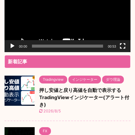
レ
ー
ヤ
ー
00:00
00:53
新着記事
Tradingview
インジケーター
ダウ理論
押し安値と戻り高値を自動で表示する
TradingViewインジケーター(アラート付
き)
2026/8/5
FX