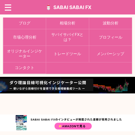
SABAI SABAI FX
ブログ
相場分析
波動分析
サバイサバイFXと
市場心理分析
プロフィール
は？
オリジナルインジケ
トレードツール
メンバーシップ
ーター
コンタクト