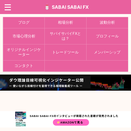
SABAI SABAI FX
ブログ
相場分析
波動分析
サバイサバイFXと
市場心理分析
プロフィール
は？
オリジナルインジケ
トレードツール
メンバーシップ
ーター
コンタクト