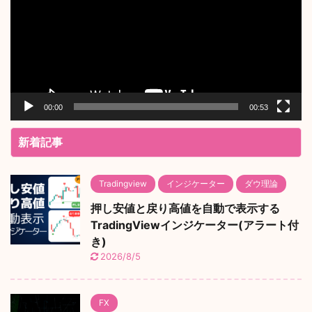
レ
ー
ヤ
ー
00:00
00:53
新着記事
Tradingview
インジケーター
ダウ理論
押し安値と戻り高値を自動で表示する
TradingViewインジケーター(アラート付
き)
2026/8/5
FX