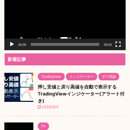
レ
ー
ヤ
ー
00:00
00:53
新着記事
Tradingview
インジケーター
ダウ理論
押し安値と戻り高値を自動で表示する
TradingViewインジケーター(アラート付
き)
2026/8/5
FX