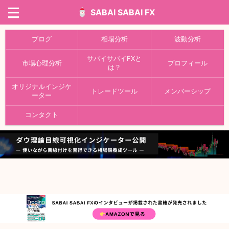
SABAI SABAI FX
ブログ
相場分析
波動分析
サバイサバイFXと
市場心理分析
プロフィール
は？
オリジナルインジケ
トレードツール
メンバーシップ
ーター
コンタクト