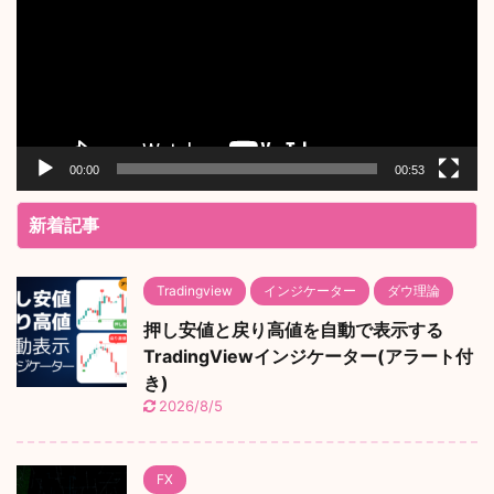
レ
ー
ヤ
ー
00:00
00:53
新着記事
Tradingview
インジケーター
ダウ理論
押し安値と戻り高値を自動で表示する
TradingViewインジケーター(アラート付
き)
2026/8/5
FX