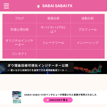
SABAI SABAI FX
ブログ
相場分析
波動分析
サバイサバイFXと
市場心理分析
プロフィール
は？
オリジナルインジケ
トレードツール
メンバーシップ
ーター
コンタクト