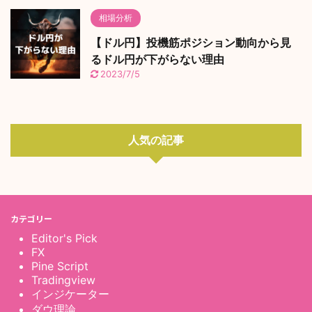
相場分析
【ドル円】投機筋ポジション動向から見
るドル円が下がらない理由
2023/7/5
人気の記事
カテゴリー
Editor's Pick
FX
Pine Script
Tradingview
インジケーター
ダウ理論