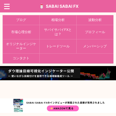
SABAI SABAI FX
ブログ
相場分析
波動分析
サバイサバイFXと
市場心理分析
プロフィール
は？
オリジナルインジケ
トレードツール
メンバーシップ
ーター
コンタクト